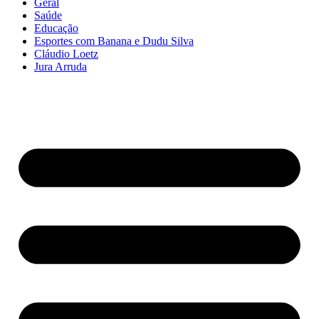
Geral
Saúde
Educação
Esportes com Banana e Dudu Silva
Cláudio Loetz
Jura Arruda