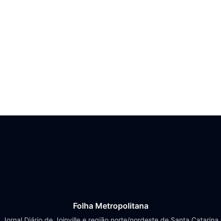
Folha Metropolitana
Jornal Diário de Joinville e região norte/nordeste de Santa Catarina