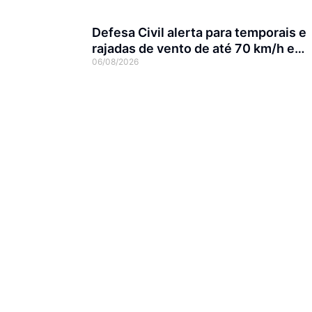
Defesa Civil alerta para temporais e
rajadas de vento de até 70 km/h em
06/08/2026
Joinville