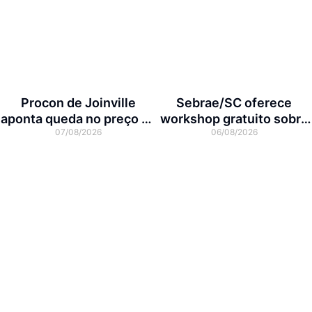
Procon de Joinville
Sebrae/SC oferece
aponta queda no preço da
workshop gratuito sobre
07/08/2026
06/08/2026
cesta básica em agosto
franquias em Joinville