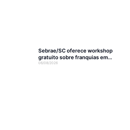
Sebrae/SC oferece workshop
gratuito sobre franquias em
06/08/2026
Joinville