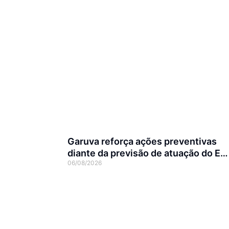
Garuva reforça ações preventivas
diante da previsão de atuação do El
06/08/2026
Niño