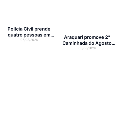
Polícia Civil prende
quatro pessoas em
Araquari promove 2ª
06/08/2026
operação contra tráfico
Caminhada do Agosto
de animais silvestres
06/08/2026
Lilás no dia 7 de agosto