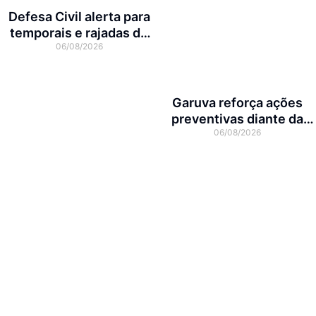
Defesa Civil alerta para
temporais e rajadas de
06/08/2026
vento de até 70 km/h em
Joinville
Garuva reforça ações
preventivas diante da
06/08/2026
previsão de atuação do El
Niño