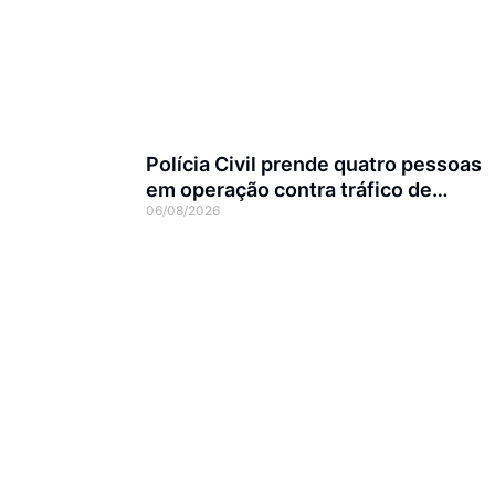
Polícia Civil prende quatro pessoas
em operação contra tráfico de
06/08/2026
animais silvestres