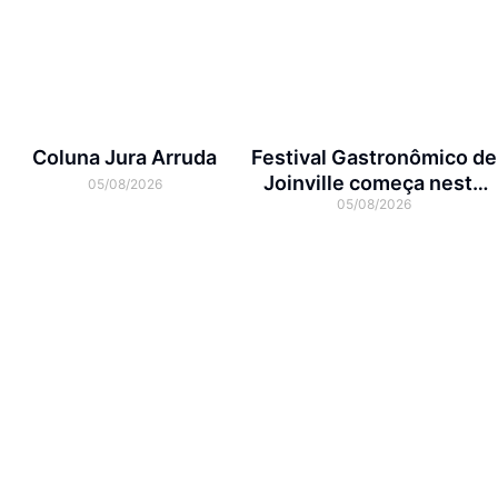
Coluna Jura Arruda
Festival Gastronômico de
Joinville começa nesta
05/08/2026
05/08/2026
quarta-feira com menus
exclusivos em 17
restaurantes