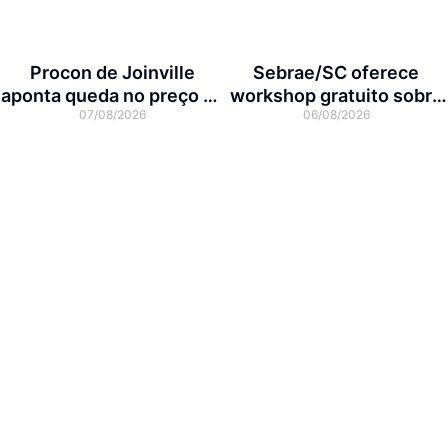
Procon de Joinville
Sebrae/SC oferece
aponta queda no preço da
workshop gratuito sobre
07/08/2026
06/08/2026
cesta básica em agosto
franquias em Joinville