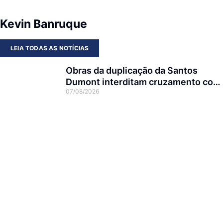
Kevin Banruque
LEIA TODAS AS NOTÍCIAS
Obras da duplicação da Santos
Dumont interditam cruzamento com
07/08/2026
a rua Otto Nass