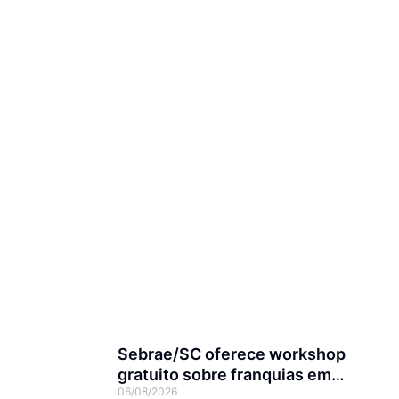
Sebrae/SC oferece workshop
gratuito sobre franquias em
06/08/2026
Joinville