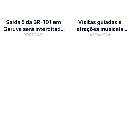
Saída 5 da BR-101 em
Visitas guiadas e
Garuva será interditada
atrações musicais
07/08/2026
07/08/2026
por até 90 dias para obras
movimentam a agenda
cultural da semana em
Joinville