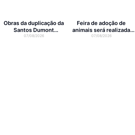
Obras da duplicação da
Feira de adoção de
Santos Dumont
animais será realizada
07/08/2026
07/08/2026
interditam cruzamento
neste domingo na Arena
com a rua Otto Nass
Joinville