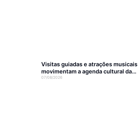
Visitas guiadas e atrações musicais
movimentam a agenda cultural da
07/08/2026
semana em Joinville