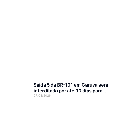
Saída 5 da BR-101 em Garuva será
interditada por até 90 dias para
07/08/2026
obras