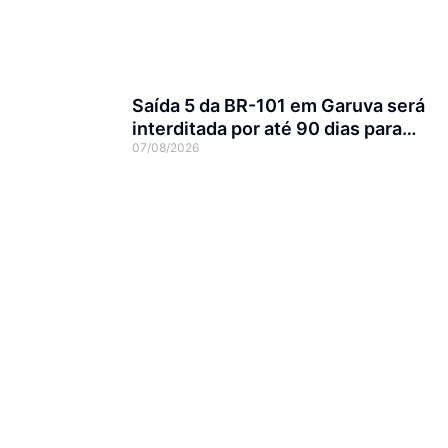
Saída 5 da BR-101 em Garuva será
interditada por até 90 dias para
07/08/2026
obras