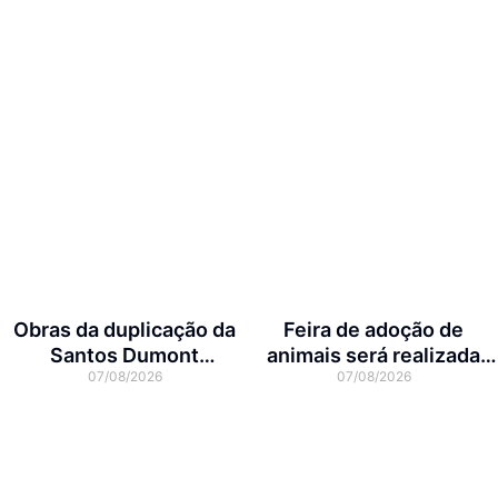
Obras da duplicação da
Feira de adoção de
Santos Dumont
animais será realizada
07/08/2026
07/08/2026
interditam cruzamento
neste domingo na Arena
com a rua Otto Nass
Joinville