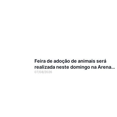
Feira de adoção de animais será
realizada neste domingo na Arena
07/08/2026
Joinville