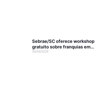
Sebrae/SC oferece workshop
gratuito sobre franquias em
06/08/2026
Joinville