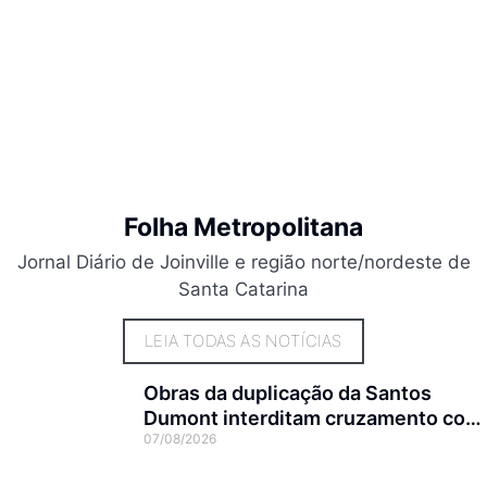
Folha Metropolitana
Jornal Diário de Joinville e região norte/nordeste de
Santa Catarina
LEIA TODAS AS NOTÍCIAS
Obras da duplicação da Santos
Dumont interditam cruzamento com
07/08/2026
a rua Otto Nass