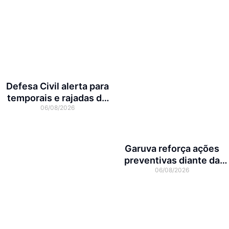
Defesa Civil alerta para
temporais e rajadas de
06/08/2026
vento de até 70 km/h em
Joinville
Garuva reforça ações
preventivas diante da
06/08/2026
previsão de atuação do El
Niño