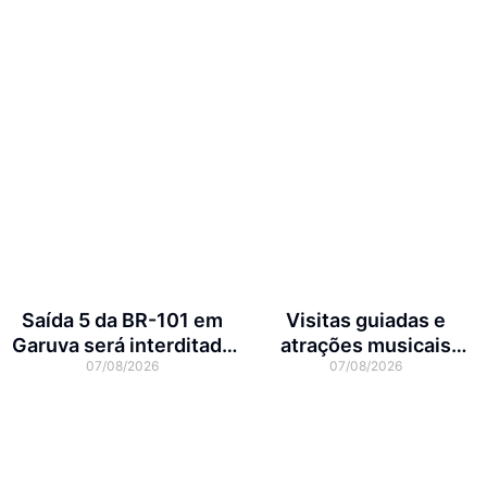
Saída 5 da BR-101 em
Visitas guiadas e
Garuva será interditada
atrações musicais
07/08/2026
07/08/2026
por até 90 dias para obras
movimentam a agenda
cultural da semana em
Joinville