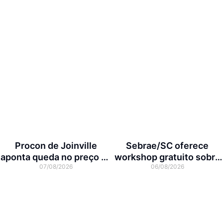
Procon de Joinville
Sebrae/SC oferece
aponta queda no preço da
workshop gratuito sobre
07/08/2026
06/08/2026
cesta básica em agosto
franquias em Joinville