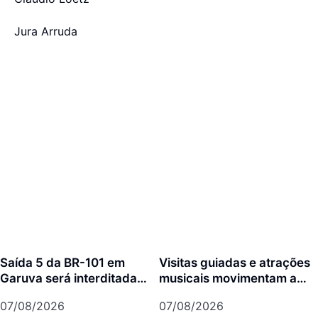
Jura Arruda
Saída 5 da BR-101 em
Visitas guiadas e atrações
Garuva será interditada
musicais movimentam a
por até 90 dias para obras
agenda cultural da semana
07/08/2026
07/08/2026
em Joinville