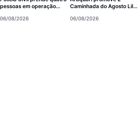
pessoas em operação
Caminhada do Agosto Lilás
contra tráfico de animais
no dia 7 de agosto
06/08/2026
06/08/2026
silvestres