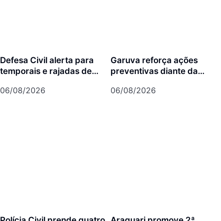
Defesa Civil alerta para
Garuva reforça ações
temporais e rajadas de
preventivas diante da
vento de até 70 km/h em
previsão de atuação do El
06/08/2026
06/08/2026
Joinville
Niño
Polícia Civil prende quatro
Araquari promove 2ª