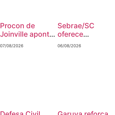
Procon de
Sebrae/SC
Joinville aponta
oferece
queda no preço
workshop
07/08/2026
06/08/2026
da cesta básica
gratuito sobre
em agosto
franquias em
Joinville
Defesa Civil
Garuva reforça