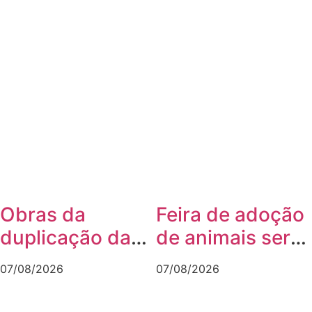
Obras da
Feira de adoção
duplicação da
de animais será
Santos Dumont
realizada neste
07/08/2026
07/08/2026
interditam
domingo na
cruzamento
Arena Joinville