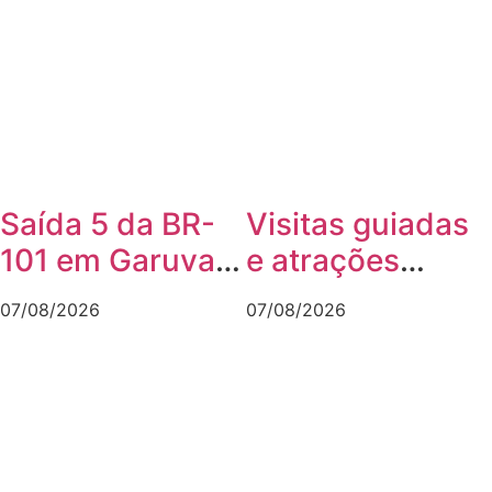
com a rua Otto
Nass
Saída 5 da BR-
Visitas guiadas
101 em Garuva
e atrações
será interditada
musicais
07/08/2026
07/08/2026
por até 90 dias
movimentam a
para obras
agenda cultural
da semana em
Joinville