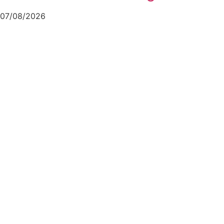
Arena Joinville
07/08/2026