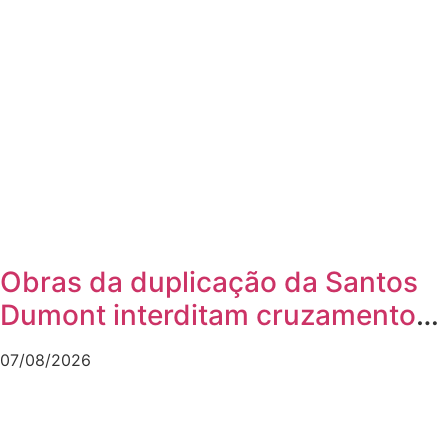
Obras da duplicação da Santos
Dumont interditam cruzamento
com a rua Otto Nass
07/08/2026