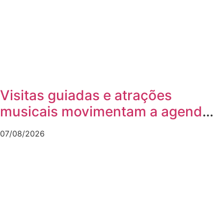
Visitas guiadas e atrações
musicais movimentam a agenda
cultural da semana em Joinville
07/08/2026