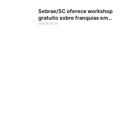
Sebrae/SC oferece workshop
gratuito sobre franquias em
06/08/2026
Joinville