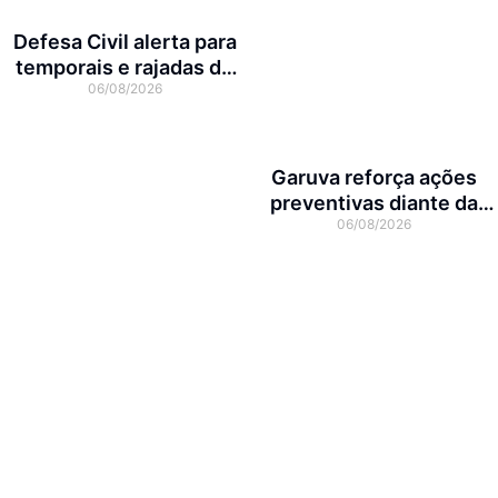
Defesa Civil alerta para
temporais e rajadas de
06/08/2026
vento de até 70 km/h em
Joinville
Garuva reforça ações
preventivas diante da
06/08/2026
previsão de atuação do El
Niño