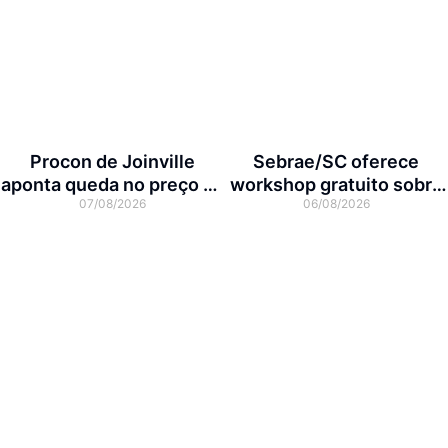
Procon de Joinville
Sebrae/SC oferece
aponta queda no preço da
workshop gratuito sobre
07/08/2026
06/08/2026
cesta básica em agosto
franquias em Joinville