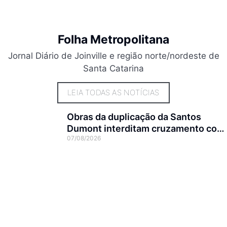
Folha Metropolitana
Jornal Diário de Joinville e região norte/nordeste de
Santa Catarina
LEIA TODAS AS NOTÍCIAS
Obras da duplicação da Santos
Dumont interditam cruzamento com
07/08/2026
a rua Otto Nass