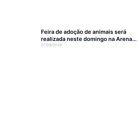
Feira de adoção de animais será
realizada neste domingo na Arena
07/08/2026
Joinville