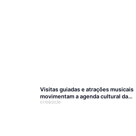
Visitas guiadas e atrações musicais
movimentam a agenda cultural da
07/08/2026
semana em Joinville