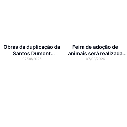
Obras da duplicação da
Feira de adoção de
Santos Dumont
animais será realizada
07/08/2026
07/08/2026
interditam cruzamento
neste domingo na Arena
com a rua Otto Nass
Joinville