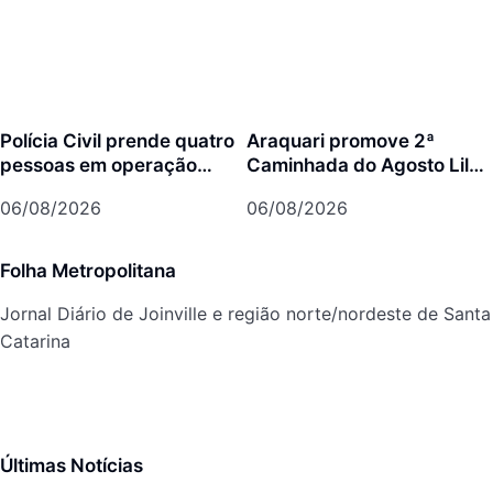
Polícia Civil prende quatro
Araquari promove 2ª
pessoas em operação
Caminhada do Agosto Lilás
contra tráfico de animais
no dia 7 de agosto
06/08/2026
06/08/2026
silvestres
Folha Metropolitana
Jornal Diário de Joinville e região norte/nordeste de Santa
Catarina
Últimas Notícias