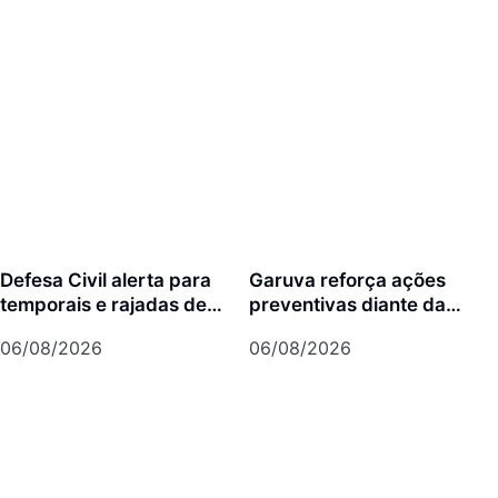
Defesa Civil alerta para
Garuva reforça ações
temporais e rajadas de
preventivas diante da
vento de até 70 km/h em
previsão de atuação do El
06/08/2026
06/08/2026
Joinville
Niño