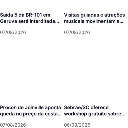
Saída 5 da BR-101 em
Visitas guiadas e atrações
Garuva será interditada
musicais movimentam a
por até 90 dias para obras
agenda cultural da semana
07/08/2026
07/08/2026
em Joinville
Procon de Joinville aponta
Sebrae/SC oferece
queda no preço da cesta
workshop gratuito sobre
básica em agosto
franquias em Joinville
07/08/2026
06/08/2026