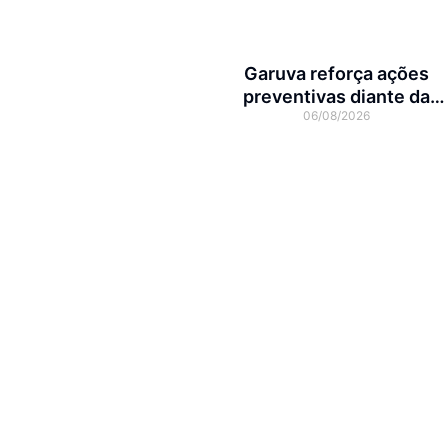
Joinville
Garuva reforça ações
preventivas diante da
06/08/2026
previsão de atuação do El
Niño