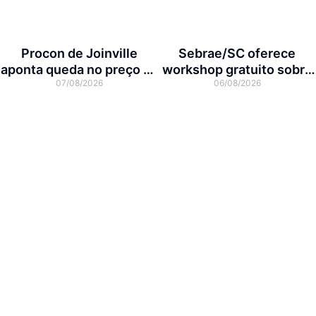
Procon de Joinville
Sebrae/SC oferece
aponta queda no preço da
workshop gratuito sobre
07/08/2026
06/08/2026
cesta básica em agosto
franquias em Joinville