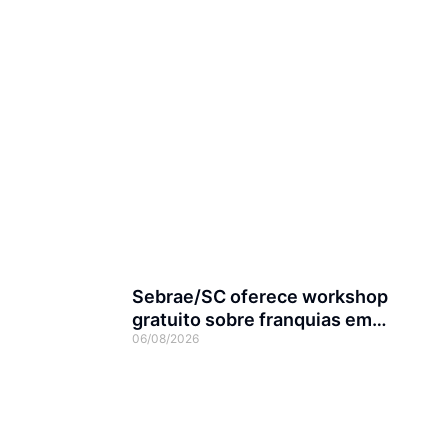
Sebrae/SC oferece workshop
gratuito sobre franquias em
06/08/2026
Joinville