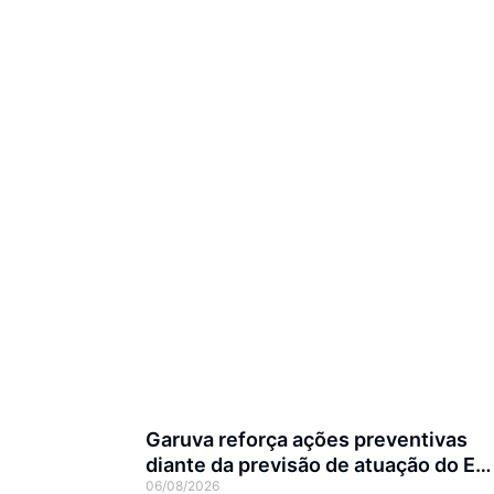
Garuva reforça ações preventivas
diante da previsão de atuação do El
06/08/2026
Niño