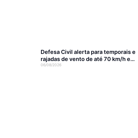
Defesa Civil alerta para temporais e
rajadas de vento de até 70 km/h em
06/08/2026
Joinville