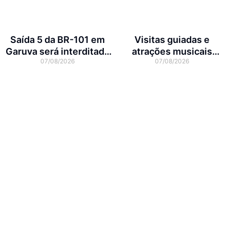
Saída 5 da BR-101 em
Visitas guiadas e
Garuva será interditada
atrações musicais
07/08/2026
07/08/2026
por até 90 dias para obras
movimentam a agenda
cultural da semana em
Joinville