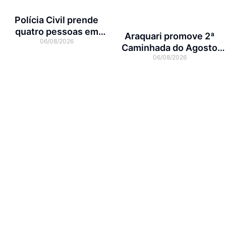
Polícia Civil prende
quatro pessoas em
Araquari promove 2ª
06/08/2026
operação contra tráfico
Caminhada do Agosto
de animais silvestres
06/08/2026
Lilás no dia 7 de agosto