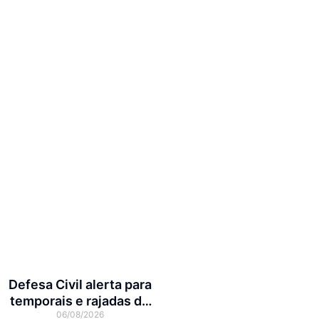
Defesa Civil alerta para
temporais e rajadas de
06/08/2026
vento de até 70 km/h em