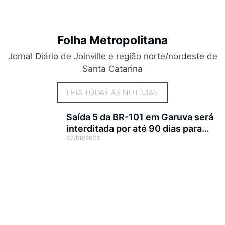
Folha Metropolitana
Jornal Diário de Joinville e região norte/nordeste de
Santa Catarina
LEIA TODAS AS NOTÍCIAS
Saída 5 da BR-101 em Garuva será
interditada por até 90 dias para
07/08/2026
obras