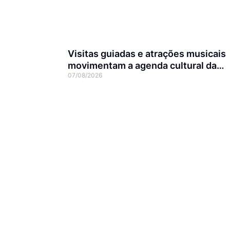
Visitas guiadas e atrações musicais
movimentam a agenda cultural da
07/08/2026
semana em Joinville