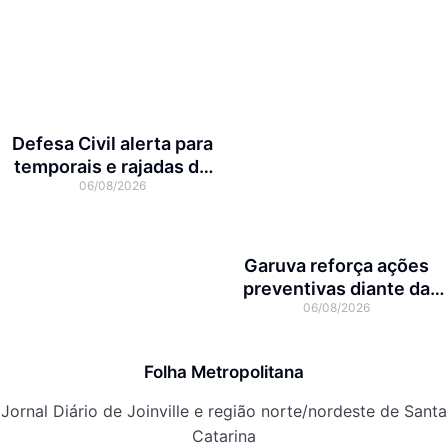
Defesa Civil alerta para
temporais e rajadas de
06/08/2026
vento de até 70 km/h em
Joinville
Garuva reforça ações
preventivas diante da
06/08/2026
previsão de atuação do El
Niño
Folha Metropolitana
Jornal Diário de Joinville e região norte/nordeste de Santa
Catarina