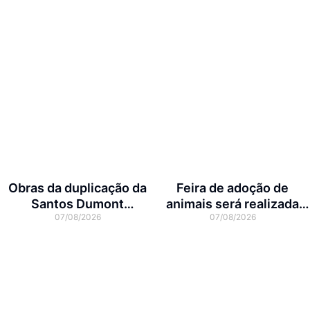
Obras da duplicação da
Feira de adoção de
Santos Dumont
animais será realizada
07/08/2026
07/08/2026
interditam cruzamento
neste domingo na Arena
com a rua Otto Nass
Joinville