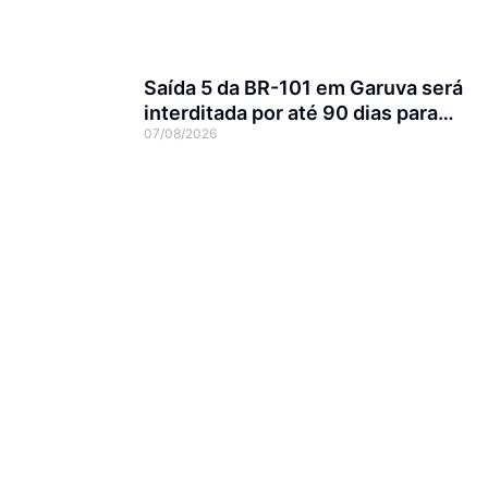
Saída 5 da BR-101 em Garuva será
interditada por até 90 dias para
07/08/2026
obras