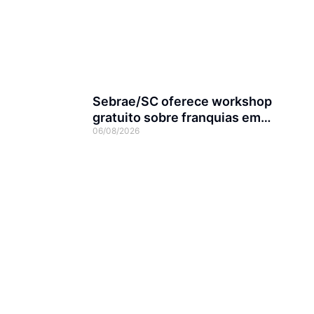
Sebrae/SC oferece workshop
gratuito sobre franquias em
06/08/2026
Joinville