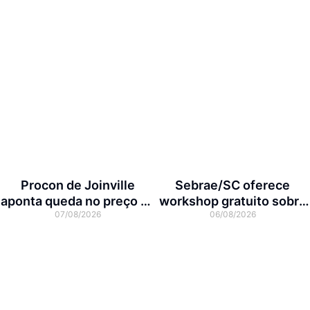
Procon de Joinville
Sebrae/SC oferece
aponta queda no preço da
workshop gratuito sobre
07/08/2026
06/08/2026
cesta básica em agosto
franquias em Joinville