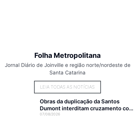
Folha Metropolitana
Jornal Diário de Joinville e região norte/nordeste de
Santa Catarina
LEIA TODAS AS NOTÍCIAS
Obras da duplicação da Santos
Dumont interditam cruzamento com
07/08/2026
a rua Otto Nass