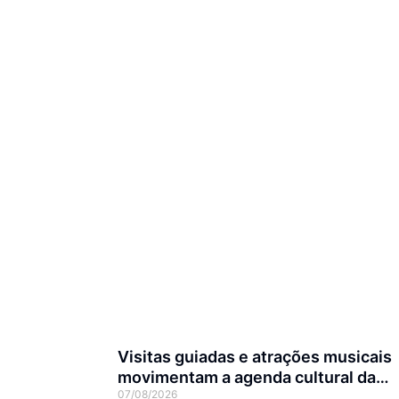
Visitas guiadas e atrações musicais
movimentam a agenda cultural da
07/08/2026
semana em Joinville