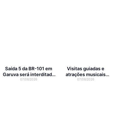
Saída 5 da BR-101 em
Visitas guiadas e
Garuva será interditada
atrações musicais
07/08/2026
07/08/2026
por até 90 dias para obras
movimentam a agenda
cultural da semana em
Joinville