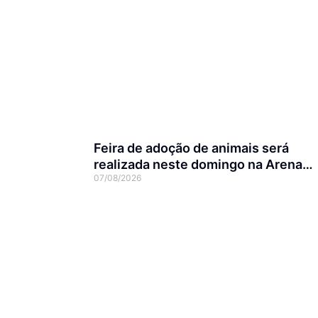
Feira de adoção de animais será
realizada neste domingo na Arena
07/08/2026
Joinville