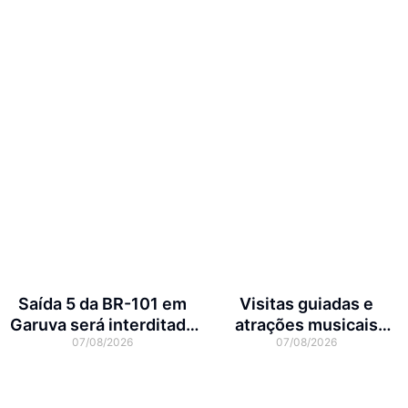
Saída 5 da BR-101 em
Visitas guiadas e
Garuva será interditada
atrações musicais
07/08/2026
07/08/2026
por até 90 dias para obras
movimentam a agenda
cultural da semana em
Joinville