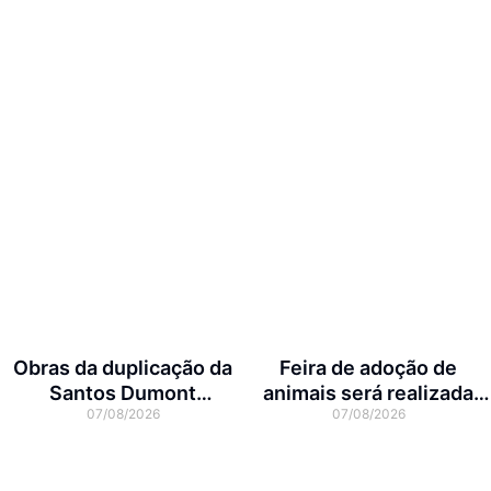
Obras da duplicação da
Feira de adoção de
Santos Dumont
animais será realizada
07/08/2026
07/08/2026
interditam cruzamento
neste domingo na Arena
com a rua Otto Nass
Joinville