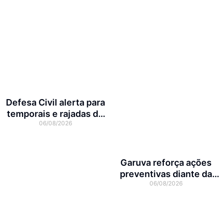
Defesa Civil alerta para
temporais e rajadas de
06/08/2026
vento de até 70 km/h em
Joinville
Garuva reforça ações
preventivas diante da
06/08/2026
previsão de atuação do El
Niño