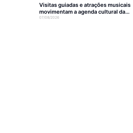
Visitas guiadas e atrações musicais
movimentam a agenda cultural da
07/08/2026
semana em Joinville