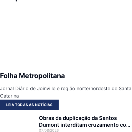
Folha Metropolitana
Jornal Diário de Joinville e região norte/nordeste de Santa
Catarina
LEIA TODAS AS NOTÍCIAS
Obras da duplicação da Santos
Dumont interditam cruzamento com
07/08/2026
a rua Otto Nass