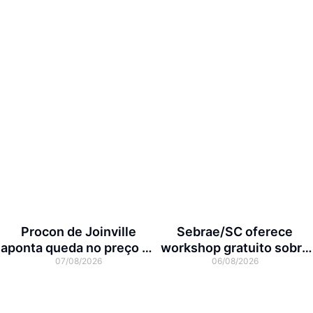
Procon de Joinville
Sebrae/SC oferece
aponta queda no preço da
workshop gratuito sobre
07/08/2026
06/08/2026
cesta básica em agosto
franquias em Joinville