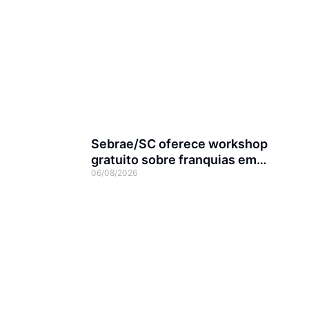
Sebrae/SC oferece workshop
gratuito sobre franquias em
06/08/2026
Joinville