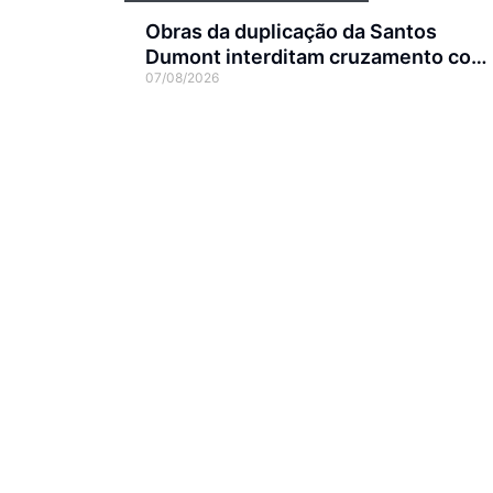
Obras da duplicação da Santos
Dumont interditam cruzamento com
07/08/2026
a rua Otto Nass