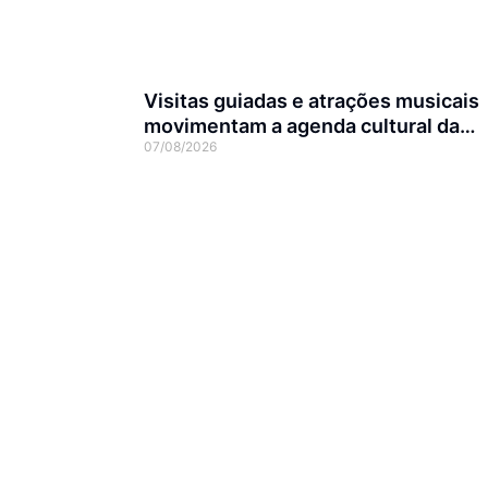
Visitas guiadas e atrações musicais
movimentam a agenda cultural da
07/08/2026
semana em Joinville