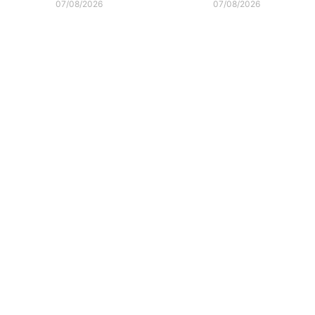
07/08/2026
07/08/2026
interditam cruzamento
neste domingo na Arena
com a rua Otto Nass
Joinville