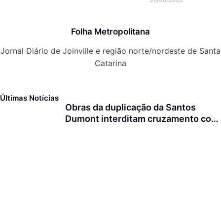
previsão de atuação do El
Niño
Folha Metropolitana
Jornal Diário de Joinville e região norte/nordeste de Santa
Catarina
Últimas Notícias
Obras da duplicação da Santos
Dumont interditam cruzamento com
a rua Otto Nass