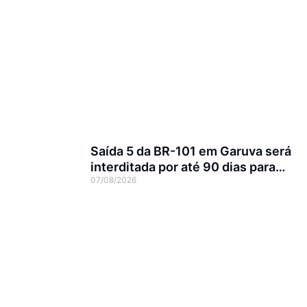
Saída 5 da BR-101 em Garuva será
interditada por até 90 dias para
07/08/2026
obras