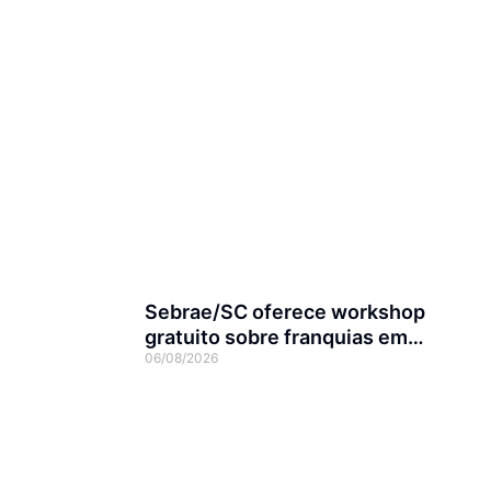
Sebrae/SC oferece workshop
gratuito sobre franquias em
06/08/2026
Joinville