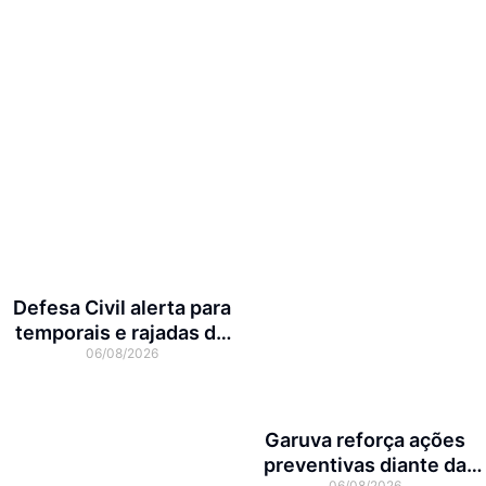
Defesa Civil alerta para
temporais e rajadas de
06/08/2026
vento de até 70 km/h em
Joinville
Garuva reforça ações
preventivas diante da
06/08/2026