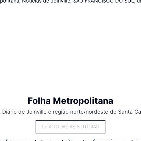
politana
,
Notícias de Joinville
,
SÃO FRANCISCO DO SUL
,
u
Folha Metropolitana
l Diário de Joinville e região norte/nordeste de Santa Ca
LEIA TODAS AS NOTÍCIAS