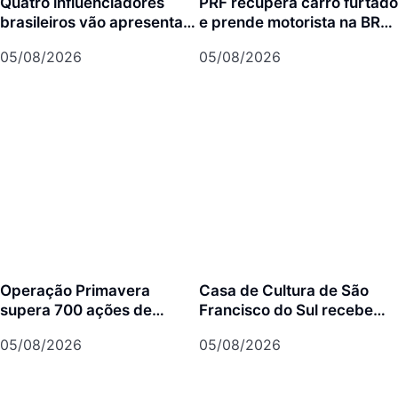
Quatro influenciadores
PRF recupera carro furtado
brasileiros vão apresentar
e prende motorista na BR-
Joinville para mais de 3
101 em Joinville
05/08/2026
05/08/2026
milhões de seguidores
Operação Primavera
Casa de Cultura de São
supera 700 ações de
Francisco do Sul recebe
prevenção em São
concertos gratuitos do
05/08/2026
05/08/2026
Francisco do Sul
projeto Os Bachianos