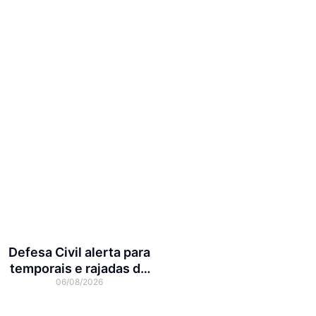
Defesa Civil alerta para
temporais e rajadas de
06/08/2026
vento de até 70 km/h em
Joinville