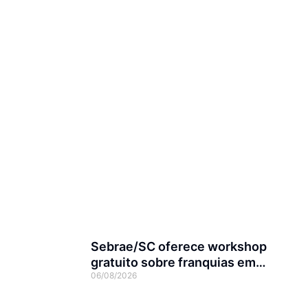
Sebrae/SC oferece workshop
gratuito sobre franquias em
06/08/2026
Joinville