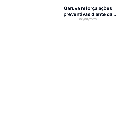
Garuva reforça ações
preventivas diante da
06/08/2026
previsão de atuação do El
Niño