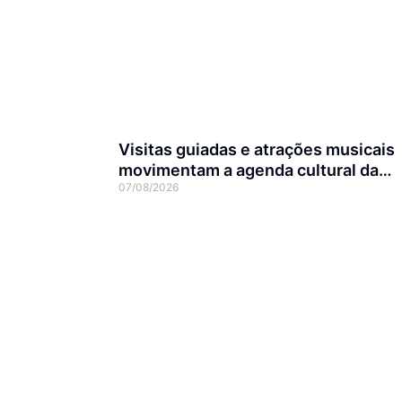
Visitas guiadas e atrações musicais
movimentam a agenda cultural da
07/08/2026
semana em Joinville