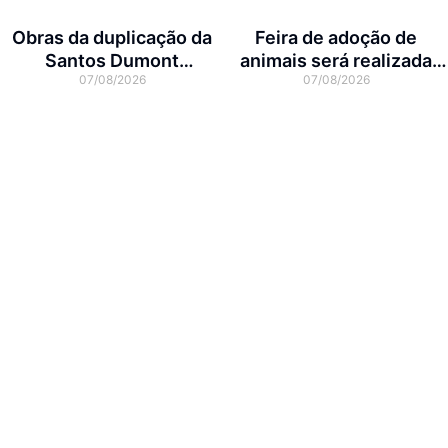
Obras da duplicação da
Feira de adoção de
Santos Dumont
animais será realizada
07/08/2026
07/08/2026
interditam cruzamento
neste domingo na Arena
com a rua Otto Nass
Joinville