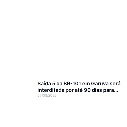
Saída 5 da BR-101 em Garuva será
interditada por até 90 dias para
07/08/2026
obras