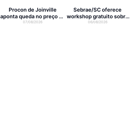
Procon de Joinville
Sebrae/SC oferece
aponta queda no preço da
workshop gratuito sobre
07/08/2026
06/08/2026
cesta básica em agosto
franquias em Joinville