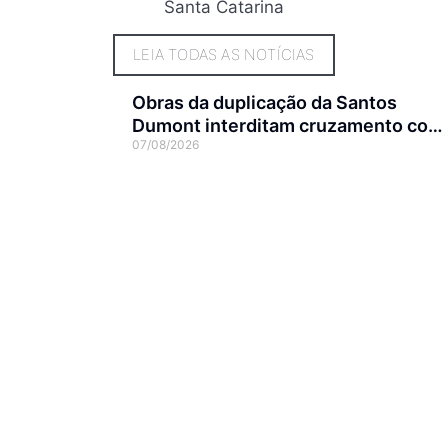
Santa Catarina
LEIA TODAS AS NOTÍCIAS
Obras da duplicação da Santos
Dumont interditam cruzamento com
07/08/2026
a rua Otto Nass