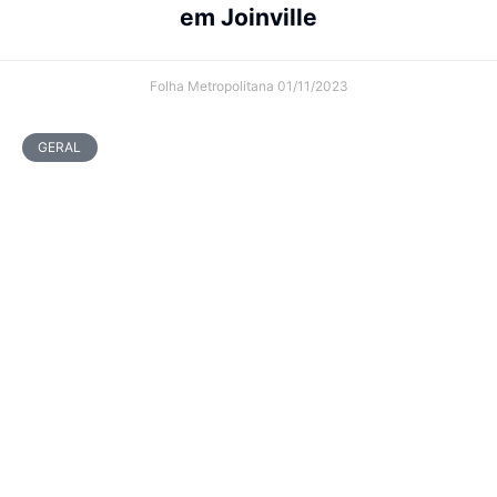
em Joinville
Folha Metropolitana
01/11/2023
GERAL