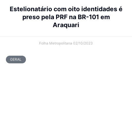
Estelionatário com oito identidades é
preso pela PRF na BR-101 em
Araquari
Folha Metropolitana
02/10/2023
GERAL