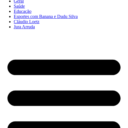
Geral
Saúde
Educação
Esportes com Banana e Dudu Silva
Cláudio Loetz
Jura Arruda