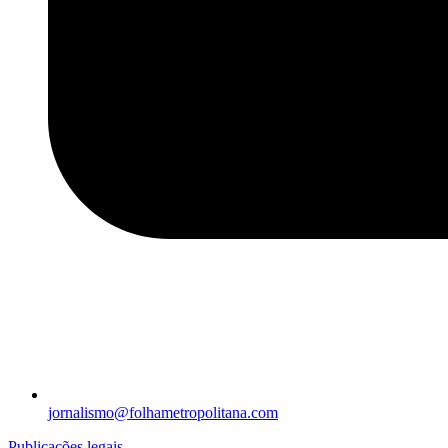
jornalismo@folhametropolitana.com
Publicações legais