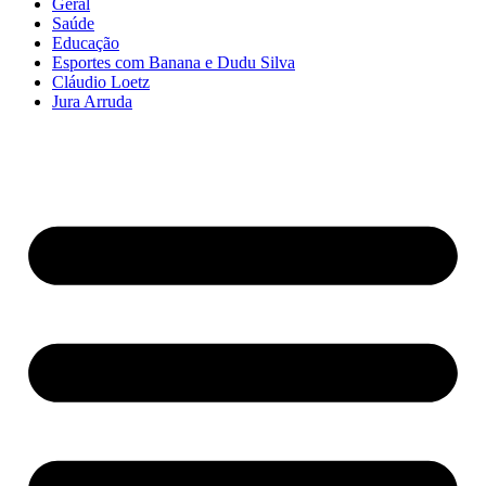
Geral
Saúde
Educação
Esportes com Banana e Dudu Silva
Cláudio Loetz
Jura Arruda