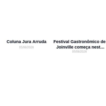
Coluna Jura Arruda
Festival Gastronômico de
Joinville começa nesta
05/08/2026
05/08/2026
quarta-feira com menus
exclusivos em 17
restaurantes