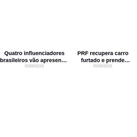
Quatro influenciadores
PRF recupera carro
brasileiros vão apresentar
furtado e prende
05/08/2026
05/08/2026
Joinville para mais de 3
motorista na BR-101 em
milhões de seguidores
Joinville