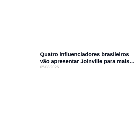
Quatro influenciadores brasileiros
vão apresentar Joinville para mais
05/08/2026
de 3 milhões de seguidores