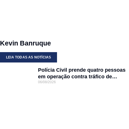
Kevin Banruque
LEIA TODAS AS NOTÍCIAS
Polícia Civil prende quatro pessoas
em operação contra tráfico de
06/08/2026
animais silvestres