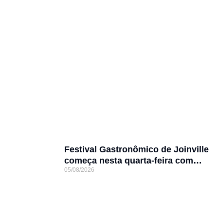
Festival Gastronômico de Joinville
começa nesta quarta-feira com
05/08/2026
menus exclusivos em 17
restaurantes