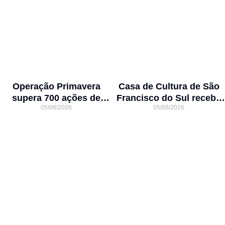
Operação Primavera
Casa de Cultura de São
supera 700 ações de
Francisco do Sul recebe
05/08/2026
05/08/2026
prevenção em São
concertos gratuitos do
Francisco do Sul
projeto Os Bachianos