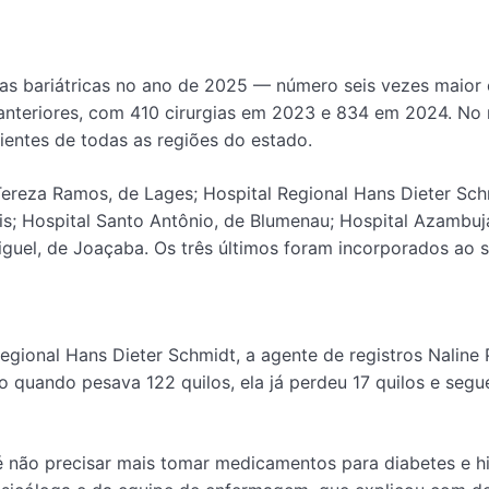
rgias bariátricas no ano de 2025 — número seis vezes maio
anteriores, com 410 cirurgias em 2023 e 834 em 2024. No
entes de todas as regiões do estado.
 Tereza Ramos, de Lages; Hospital Regional Hans Dieter Sch
lis; Hospital Santo Antônio, de Blumenau; Hospital Azambu
iguel, de Joaçaba. Os três últimos foram incorporados ao 
 Regional Hans Dieter Schmidt, a agente de registros Naline
 quando pesava 122 quilos, ela já perdeu 17 quilos e segu
é não precisar mais tomar medicamentos para diabetes e hi