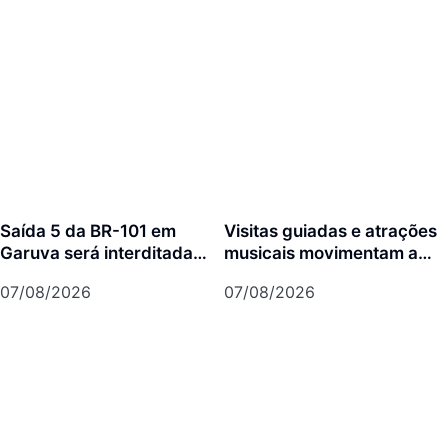
Saída 5 da BR-101 em
Visitas guiadas e atrações
Garuva será interditada
musicais movimentam a
por até 90 dias para obras
agenda cultural da semana
07/08/2026
07/08/2026
em Joinville