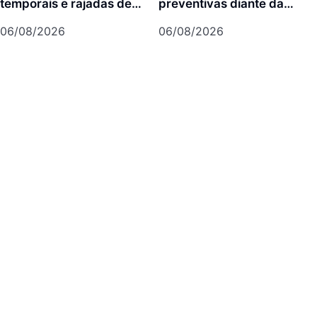
temporais e rajadas de
preventivas diante da
vento de até 70 km/h em
previsão de atuação do El
06/08/2026
06/08/2026
Joinville
Niño