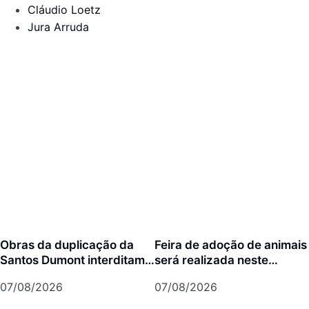
Cláudio Loetz
Jura Arruda
Obras da duplicação da
Feira de adoção de animais
Santos Dumont interditam
será realizada neste
cruzamento com a rua Otto
domingo na Arena Joinville
07/08/2026
07/08/2026
Nass