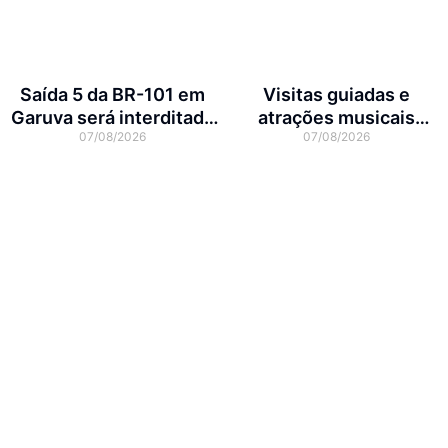
Saída 5 da BR-101 em
Visitas guiadas e
Garuva será interditada
atrações musicais
07/08/2026
07/08/2026
por até 90 dias para obras
movimentam a agenda
cultural da semana em
Joinville