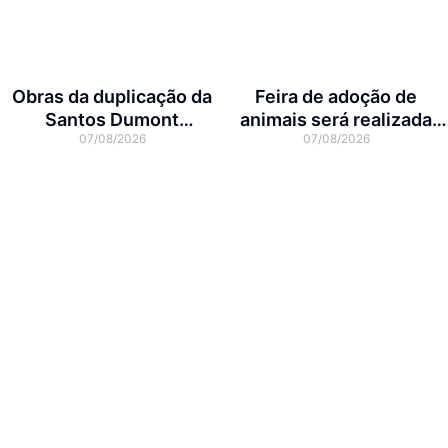
Obras da duplicação da
Feira de adoção de
Santos Dumont
animais será realizada
07/08/2026
07/08/2026
interditam cruzamento
neste domingo na Arena
com a rua Otto Nass
Joinville