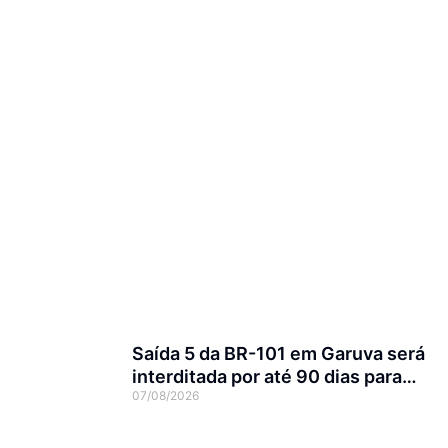
Saída 5 da BR-101 em Garuva será
interditada por até 90 dias para
07/08/2026
obras