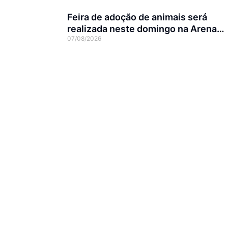
Feira de adoção de animais será
realizada neste domingo na Arena
07/08/2026
Joinville