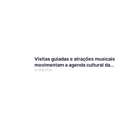
Visitas guiadas e atrações musicais
movimentam a agenda cultural da
07/08/2026
semana em Joinville