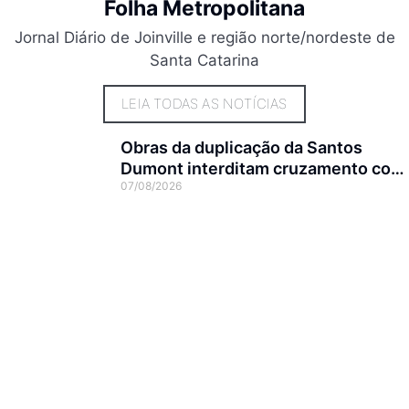
Folha Metropolitana
Jornal Diário de Joinville e região norte/nordeste de
Santa Catarina
LEIA TODAS AS NOTÍCIAS
Obras da duplicação da Santos
Dumont interditam cruzamento com
07/08/2026
a rua Otto Nass