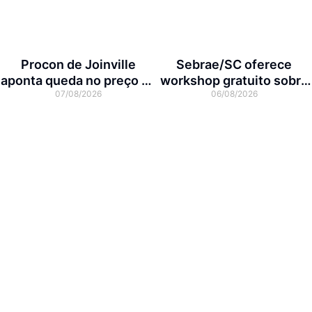
Procon de Joinville
Sebrae/SC oferece
aponta queda no preço da
workshop gratuito sobre
07/08/2026
06/08/2026
cesta básica em agosto
franquias em Joinville