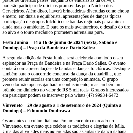
pratos de diversos países, enquanto os entusiastas da cerveja
poderão participar de oficinas promovidas pelo Núcleo dos
Cervejeiros. Além disso, haverá brincadeiras divertidas como chopp
e metro, em duzia e equilibrista, apresentações de danças típicas,
participação de grupos folclóricos e bandas regionais para animar
ainda mais o ambiente. E para os mais aventureiros, o desafio do tiro
ao alvo e o touro mecânico prometem adrenalina pura.
Festa Junina – 14 a 16 de junho de 2024 (Sexta, Sábado e
Domingo) – Praça da Bandeira e Dario Salles:
A segunda edição da Festa Junina será celebrada com todo o seu
esplendor na Praça da Bandeira e na Praça Dario Salles. O evento
contará com apresentações de bandas e danças folclóricas. Destaque
também para o concorrido concurso da dança da quadrilha, que
promete reunir escolas em uma competição animada. O grupo
vencedor não apenas ganhará reconhecimento, mas também um
prêmio em dinheiro no valor de R$ 5 mil reais. Grupos interessados
em participar podem se inscrever pelo whats (47) 99934-6472
Vinveneto – 29 de agosto a 1 de setembro de 2024 (Quinta a
Domingo) – Edmundo Doubrawa
Os amantes da cultura italiana têm um encontro marcado no
Vinveneto, um evento que celebra as tradições e alegrias da Itália.
Uma das atividades mais aguardadas são as aulas de dança italiana,