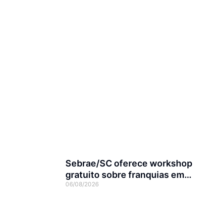
Sebrae/SC oferece workshop
gratuito sobre franquias em
06/08/2026
Joinville