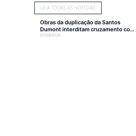
LEIA TODAS AS NOTÍCIAS
Obras da duplicação da Santos
Dumont interditam cruzamento com
07/08/2026
a rua Otto Nass