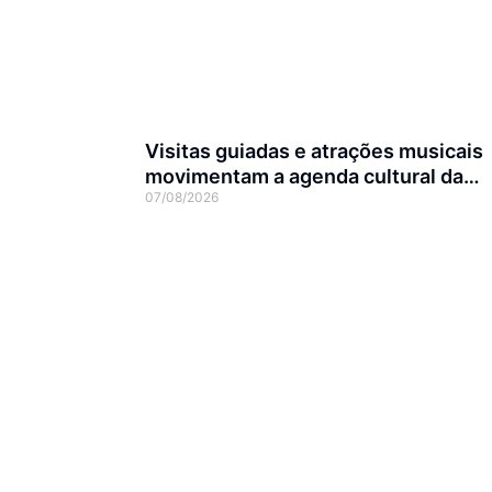
Visitas guiadas e atrações musicais
movimentam a agenda cultural da
07/08/2026
semana em Joinville