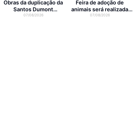
Obras da duplicação da
Feira de adoção de
Santos Dumont
animais será realizada
07/08/2026
07/08/2026
interditam cruzamento
neste domingo na Arena
com a rua Otto Nass
Joinville