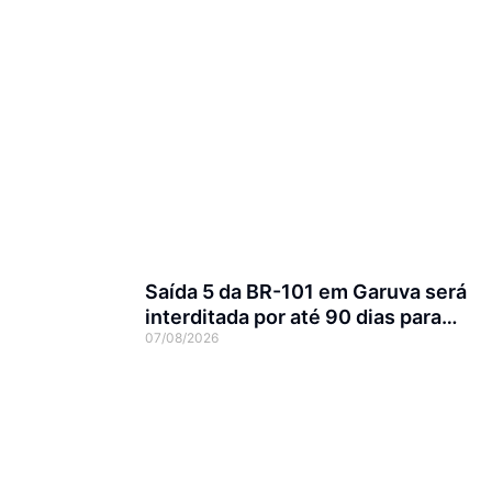
Saída 5 da BR-101 em Garuva será
interditada por até 90 dias para
07/08/2026
obras