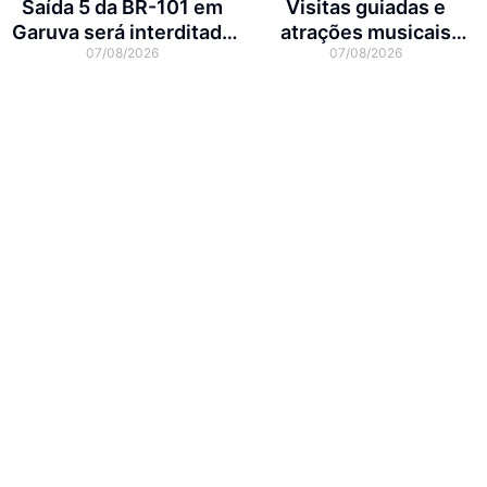
Saída 5 da BR-101 em
Visitas guiadas e
Garuva será interditada
atrações musicais
07/08/2026
07/08/2026
por até 90 dias para obras
movimentam a agenda
cultural da semana em
Joinville