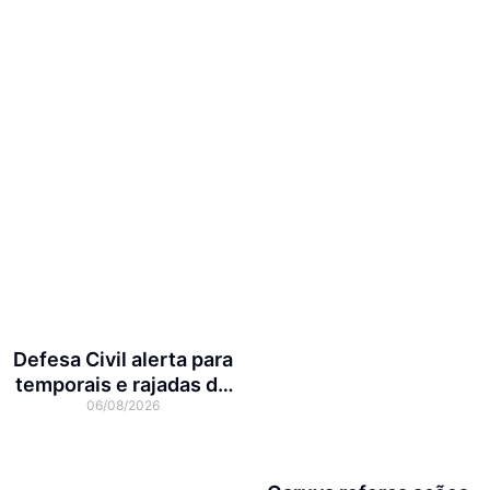
Defesa Civil alerta para
temporais e rajadas de
06/08/2026
vento de até 70 km/h em
Joinville