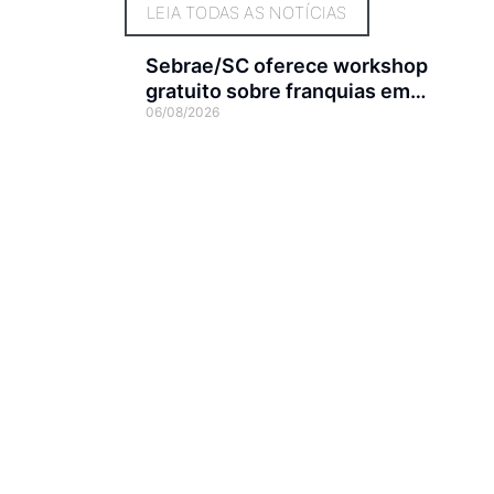
LEIA TODAS AS NOTÍCIAS
Sebrae/SC oferece workshop
gratuito sobre franquias em
06/08/2026
Joinville