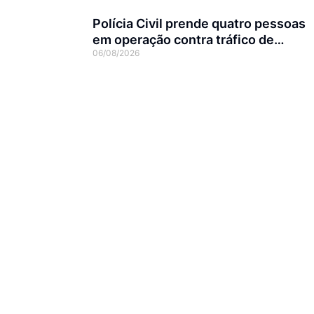
Polícia Civil prende quatro pessoas
em operação contra tráfico de
06/08/2026
animais silvestres