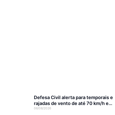
Defesa Civil alerta para temporais e
rajadas de vento de até 70 km/h em
06/08/2026
Joinville