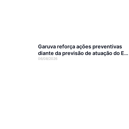
Garuva reforça ações preventivas
diante da previsão de atuação do El
06/08/2026
Niño