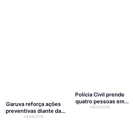
Polícia Civil prende
quatro pessoas em
Garuva reforça ações
06/08/2026
operação contra tráfico
preventivas diante da
de animais silvestres
06/08/2026
previsão de atuação do El
Niño