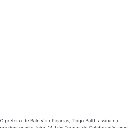
O prefeito de Balneário Piçarras, Tiago Baltt, assina na
próxima quarta-feira, 14, três Termos de Colaboração com