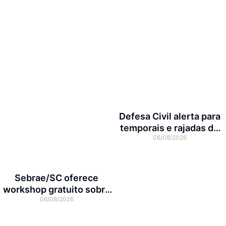
Defesa Civil alerta para
temporais e rajadas de
06/08/2026
vento de até 70 km/h em
Joinville
Sebrae/SC oferece
workshop gratuito sobre
06/08/2026
franquias em Joinville