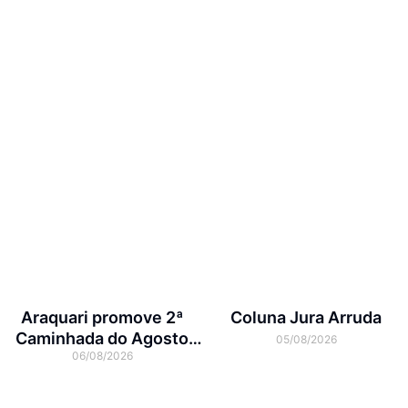
Araquari promove 2ª
Coluna Jura Arruda
Caminhada do Agosto
05/08/2026
06/08/2026
Lilás no dia 7 de agosto