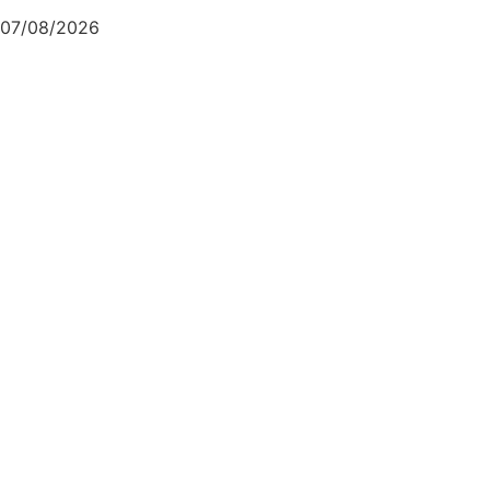
cultural da semana em Joinville
07/08/2026