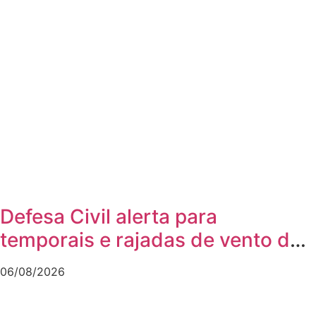
Defesa Civil alerta para
temporais e rajadas de vento de
até 70 km/h em Joinville
06/08/2026