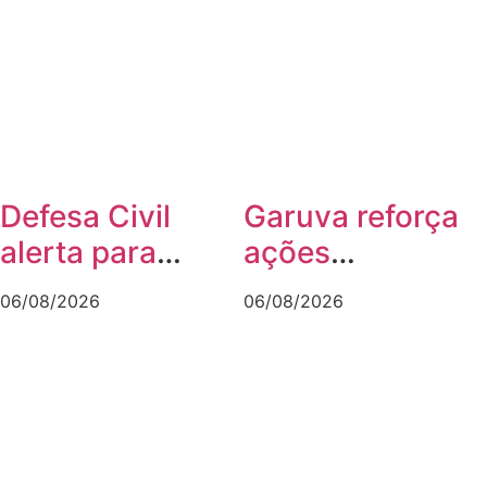
Joinville
Defesa Civil
Garuva reforça
alerta para
ações
temporais e
preventivas
06/08/2026
06/08/2026
rajadas de vento
diante da
de até 70 km/h
previsão de
em Joinville
atuação do El
Niño