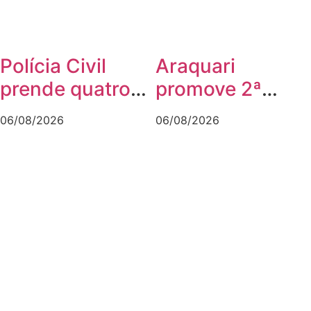
Polícia Civil
Araquari
prende quatro
promove 2ª
pessoas em
Caminhada do
06/08/2026
06/08/2026
operação contra
Agosto Lilás no
tráfico de
dia 7 de agosto
animais
silvestres