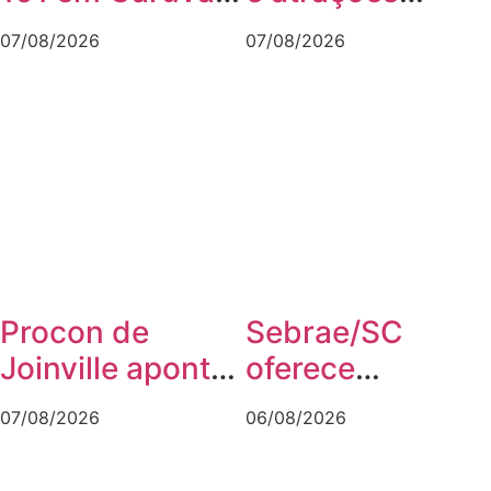
será interditada
musicais
07/08/2026
07/08/2026
por até 90 dias
movimentam a
para obras
agenda cultural
da semana em
Joinville
Procon de
Sebrae/SC
Joinville aponta
oferece
queda no preço
workshop
07/08/2026
06/08/2026
da cesta básica
gratuito sobre
em agosto
franquias em