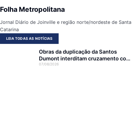
Folha Metropolitana
Jornal Diário de Joinville e região norte/nordeste de Santa
Catarina
LEIA TODAS AS NOTÍCIAS
Obras da duplicação da Santos
Dumont interditam cruzamento com
07/08/2026
a rua Otto Nass