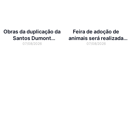
Obras da duplicação da
Feira de adoção de
Santos Dumont
animais será realizada
07/08/2026
07/08/2026
interditam cruzamento
neste domingo na Arena
com a rua Otto Nass
Joinville