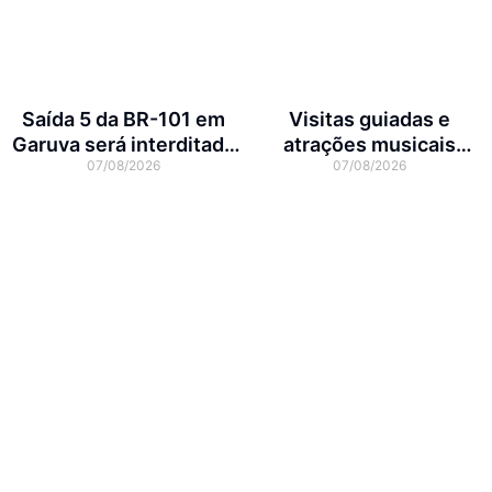
Saída 5 da BR-101 em
Visitas guiadas e
Garuva será interditada
atrações musicais
07/08/2026
07/08/2026
por até 90 dias para obras
movimentam a agenda
cultural da semana em
Joinville