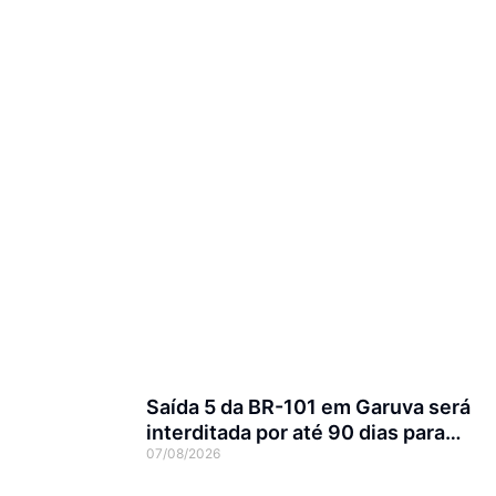
Saída 5 da BR-101 em Garuva será
interditada por até 90 dias para
07/08/2026
obras