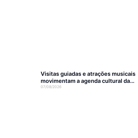
Visitas guiadas e atrações musicais
movimentam a agenda cultural da
07/08/2026
semana em Joinville