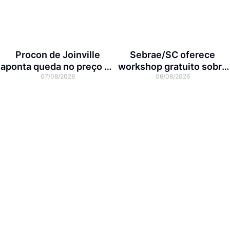
Procon de Joinville
Sebrae/SC oferece
aponta queda no preço da
workshop gratuito sobre
07/08/2026
06/08/2026
cesta básica em agosto
franquias em Joinville