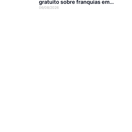
gratuito sobre franquias em
06/08/2026
Joinville