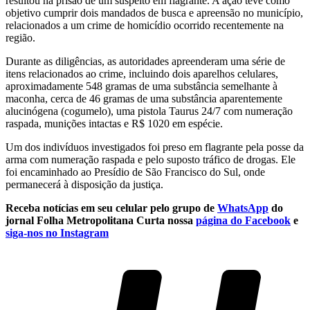
resultou na prisão de um suspeito em flagrante. A ação teve como
objetivo cumprir dois mandados de busca e apreensão no município,
relacionados a um crime de homicídio ocorrido recentemente na
região.
Durante as diligências, as autoridades apreenderam uma série de
itens relacionados ao crime, incluindo dois aparelhos celulares,
aproximadamente 548 gramas de uma substância semelhante à
maconha, cerca de 46 gramas de uma substância aparentemente
alucinógena (cogumelo), uma pistola Taurus 24/7 com numeração
raspada, munições intactas e R$ 1020 em espécie.
Um dos indivíduos investigados foi preso em flagrante pela posse da
arma com numeração raspada e pelo suposto tráfico de drogas. Ele
foi encaminhado ao Presídio de São Francisco do Sul, onde
permanecerá à disposição da justiça.
Receba notícias em seu celular pelo grupo de
WhatsApp
do
jornal Folha Metropolitana
Curta nossa
página do Facebook
e
siga-nos no Instagram