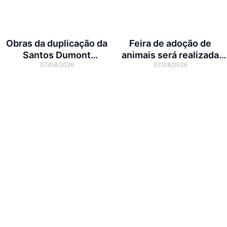
Obras da duplicação da
Feira de adoção de
Santos Dumont
animais será realizada
07/08/2026
07/08/2026
interditam cruzamento
neste domingo na Arena
com a rua Otto Nass
Joinville