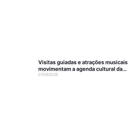
Visitas guiadas e atrações musicais
movimentam a agenda cultural da
07/08/2026
semana em Joinville