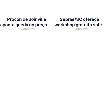
Procon de Joinville
Sebrae/SC oferece
aponta queda no preço da
workshop gratuito sobre
07/08/2026
06/08/2026
cesta básica em agosto
franquias em Joinville