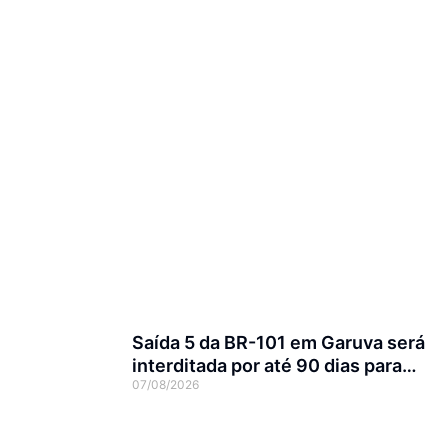
Saída 5 da BR-101 em Garuva será
interditada por até 90 dias para
07/08/2026
obras