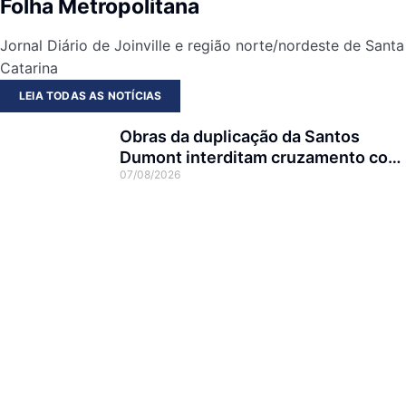
Folha Metropolitana
Jornal Diário de Joinville e região norte/nordeste de Santa
Catarina
LEIA TODAS AS NOTÍCIAS
Obras da duplicação da Santos
Dumont interditam cruzamento com
07/08/2026
a rua Otto Nass