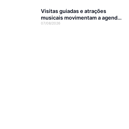
Visitas guiadas e atrações
musicais movimentam a agenda
07/08/2026
cultural da semana em Joinville