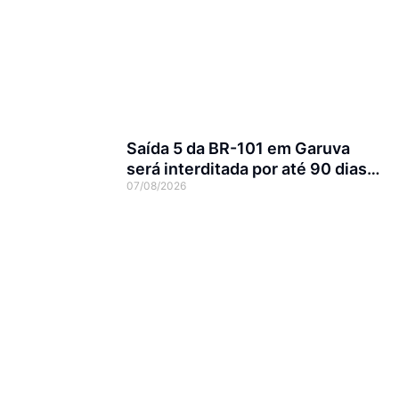
Saída 5 da BR-101 em Garuva
será interditada por até 90 dias
07/08/2026
para obras