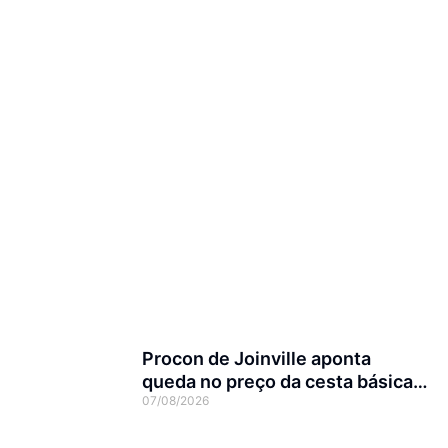
Procon de Joinville aponta
queda no preço da cesta básica
07/08/2026
em agosto