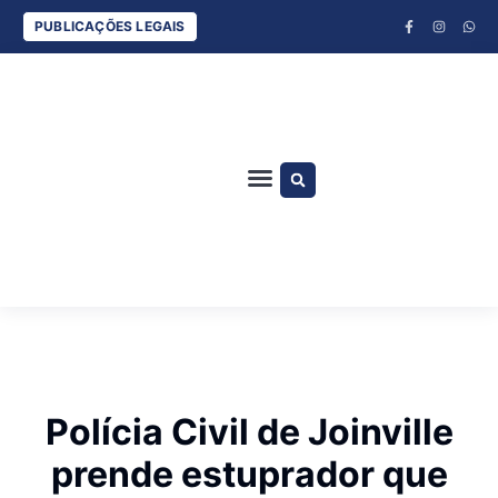
PUBLICAÇÕES LEGAIS
ESPORTES COM BANANA E DUDU SILVA
CLÁUDIO LOETZ
JURA ARRUDA
Polícia Civil de Joinville
prende estuprador que