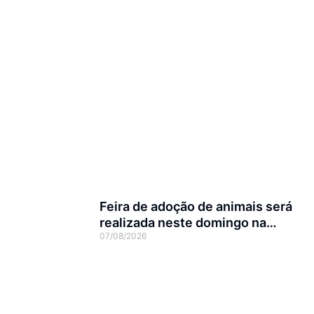
Feira de adoção de animais será
realizada neste domingo na
07/08/2026
Arena Joinville