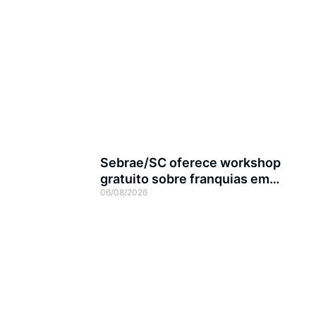
Sebrae/SC oferece workshop
gratuito sobre franquias em
06/08/2026
Joinville