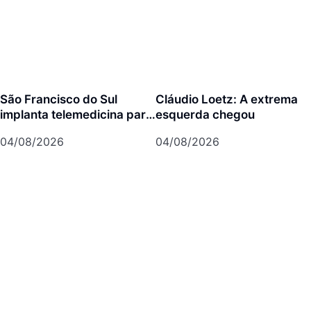
São Francisco do Sul
Cláudio Loetz: A extrema
implanta telemedicina para
esquerda chegou
ampliar atendimento pelo
04/08/2026
04/08/2026
SUS