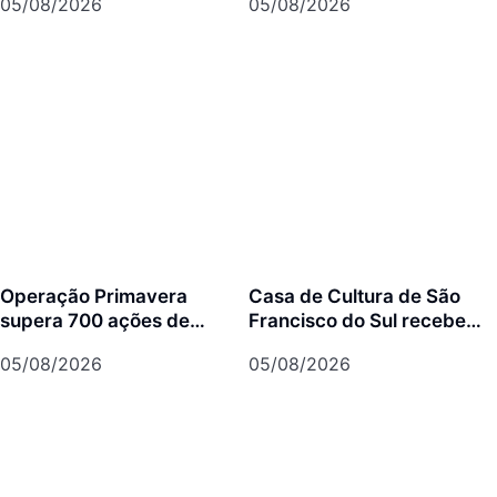
05/08/2026
05/08/2026
milhões de seguidores
Operação Primavera
Casa de Cultura de São
supera 700 ações de
Francisco do Sul recebe
prevenção em São
concertos gratuitos do
05/08/2026
05/08/2026
Francisco do Sul
projeto Os Bachianos