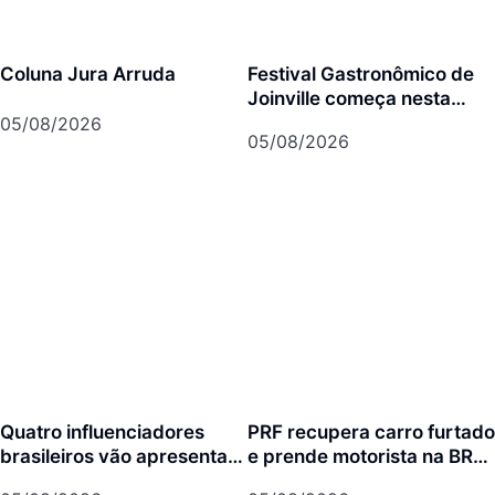
Coluna Jura Arruda
Festival Gastronômico de
Joinville começa nesta
quarta-feira com menus
05/08/2026
05/08/2026
exclusivos em 17
restaurantes
Quatro influenciadores
PRF recupera carro furtado
brasileiros vão apresentar
e prende motorista na BR-
Joinville para mais de 3
101 em Joinville