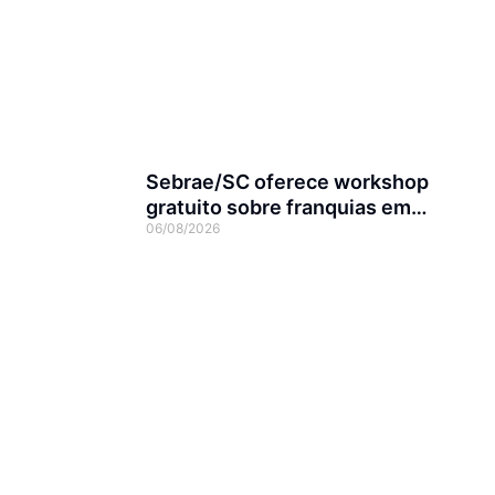
Sebrae/SC oferece workshop
gratuito sobre franquias em
06/08/2026
Joinville