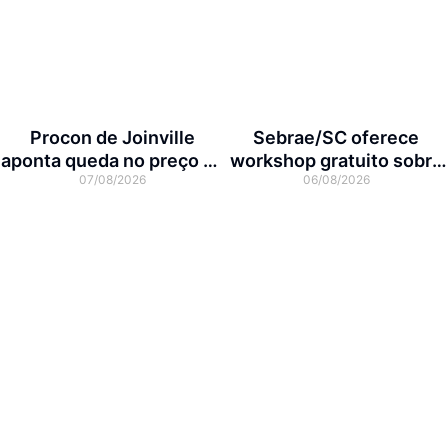
Procon de Joinville
Sebrae/SC oferece
aponta queda no preço da
workshop gratuito sobre
07/08/2026
06/08/2026
cesta básica em agosto
franquias em Joinville