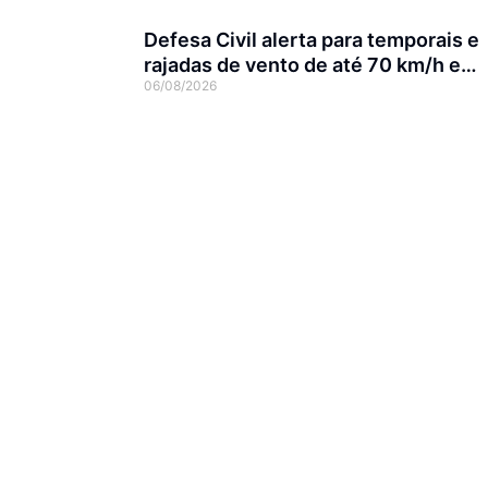
Defesa Civil alerta para temporais e
rajadas de vento de até 70 km/h em
06/08/2026
Joinville