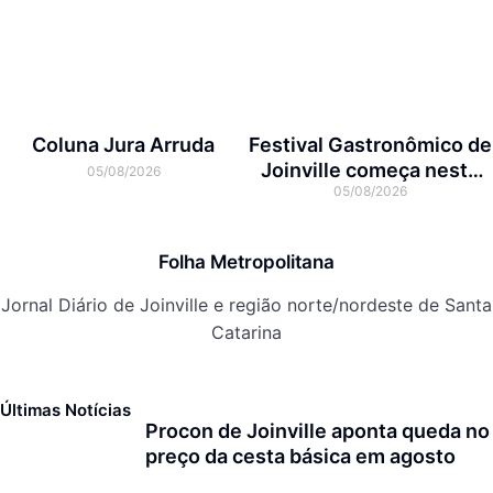
Coluna Jura Arruda
Festival Gastronômico de
Joinville começa nesta
05/08/2026
05/08/2026
quarta-feira com menus
exclusivos em 17
restaurantes
Folha Metropolitana
Jornal Diário de Joinville e região norte/nordeste de Santa
Catarina
Últimas Notícias
Procon de Joinville aponta queda no
preço da cesta básica em agosto