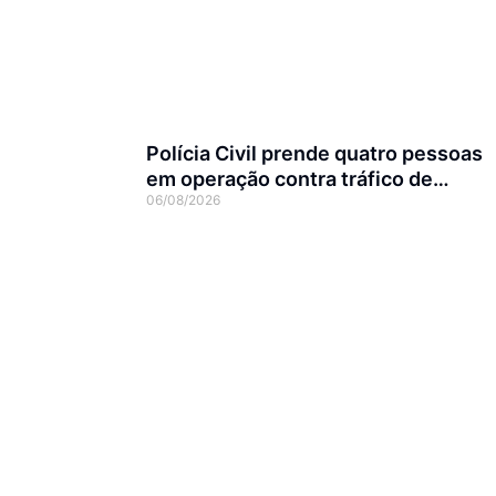
Polícia Civil prende quatro pessoas
em operação contra tráfico de
06/08/2026
animais silvestres