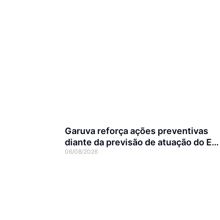
Garuva reforça ações preventivas
diante da previsão de atuação do El
06/08/2026
Niño