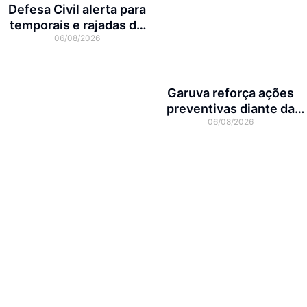
Defesa Civil alerta para
temporais e rajadas de
06/08/2026
vento de até 70 km/h em
Joinville
Garuva reforça ações
preventivas diante da
06/08/2026
previsão de atuação do El
Niño