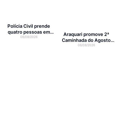
Polícia Civil prende
quatro pessoas em
Araquari promove 2ª
06/08/2026
operação contra tráfico
Caminhada do Agosto
de animais silvestres
06/08/2026
Lilás no dia 7 de agosto