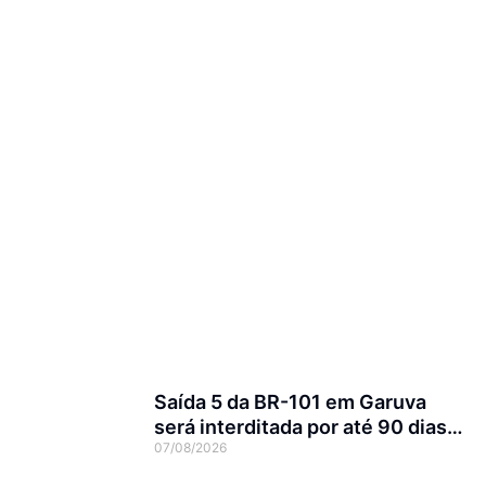
Saída 5 da BR-101 em Garuva
será interditada por até 90 dias
07/08/2026
para obras