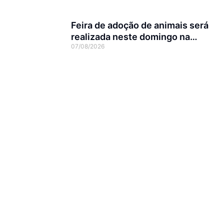
Feira de adoção de animais será
realizada neste domingo na
07/08/2026
Arena Joinville