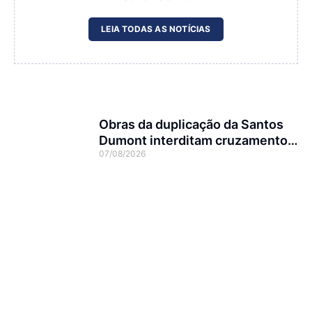
LEIA TODAS AS NOTÍCIAS
Obras da duplicação da Santos
Dumont interditam cruzamento
07/08/2026
com a rua Otto Nass