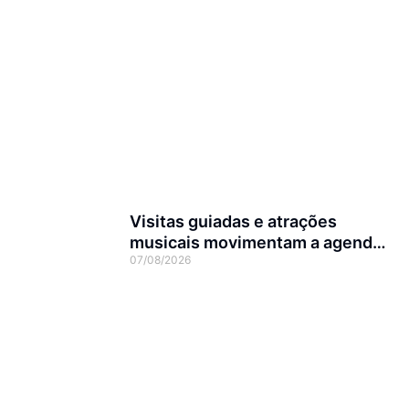
Visitas guiadas e atrações
musicais movimentam a agenda
07/08/2026
cultural da semana em Joinville