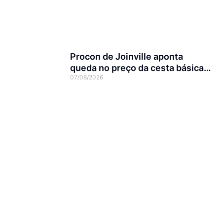
Procon de Joinville aponta
queda no preço da cesta básica
07/08/2026
em agosto