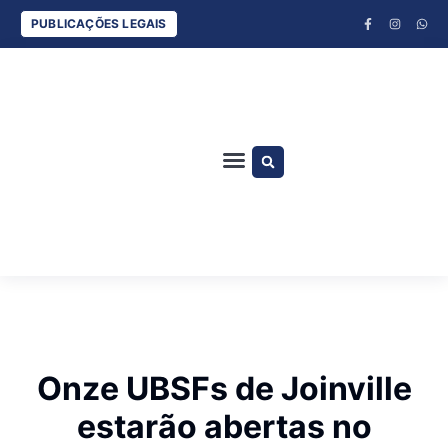
PUBLICAÇÕES LEGAIS
ESPORTES COM BANANA E DUDU SILVA
CLÁUDIO LOETZ
JURA ARRUDA
Onze UBSFs de Joinville
estarão abertas no