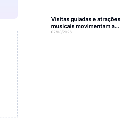
Visitas guiadas e atrações
musicais movimentam a
07/08/2026
agenda cultural da semana
em Joinville