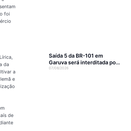
esentam
o foi
ércio
Saída 5 da BR-101 em
írica,
Garuva será interditada por
ia da
07/08/2026
até 90 dias para obras
tivar a
alemã e
rização
bém
aís de
diante