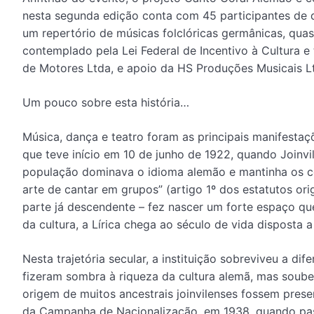
nesta segunda edição conta com 45 participantes de di
um repertório de músicas folclóricas germânicas, quas
contemplado pela Lei Federal de Incentivo à Cultura
de Motores Ltda, e apoio da HS Produções Musicais L
Um pouco sobre esta história…
Música, dança e teatro foram as principais manifestaçõ
que teve início em 10 de junho de 1922, quando Joinvi
população dominava o idioma alemão e mantinha os cos
arte de cantar em grupos” (artigo 1º dos estatutos or
parte já descendente – fez nascer um forte espaço qu
da cultura, a Lírica chega ao século de vida disposta 
Nesta trajetória secular, a instituição sobreviveu a 
fizeram sombra à riqueza da cultura alemã, mas soube 
origem de muitos ancestrais joinvilenses fossem pres
da Campanha de Nacionalização, em 1938, quando pass