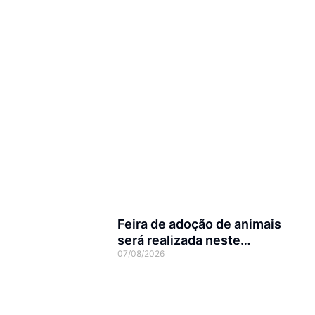
Feira de adoção de animais
será realizada neste
07/08/2026
domingo na Arena Joinville