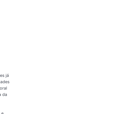
es já
dades
oral
a da
 e