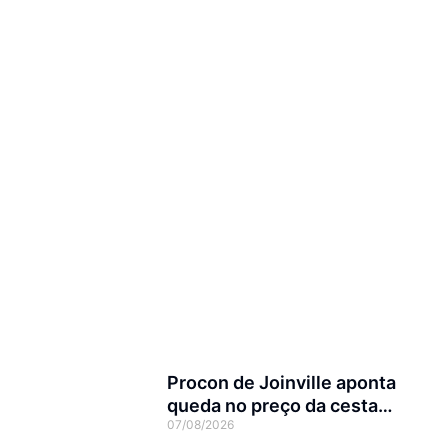
Procon de Joinville aponta
queda no preço da cesta
07/08/2026
básica em agosto