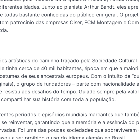
ferentes idades. Junto ao pianista Arthur Bandt. eles apr
e todas bastante conhecidas do público em geral. O projet
 e tem patrocínio das empresas Ciser, FCM Montagem e Com
tda.
es artísticas do caminho traçado pela Sociedade Cultural L
lle tinha cerca de 40 mil habitantes, época em que a maior
tumes de seus ancestrais europeus. Com o intuito de “cul
iginais), o grupo de fundadores – parte com nacionalidade 
e resistiu aos desafios do tempo. Guiado sempre pela valo
a compartilhar sua história com toda a população.
diferentes períodos e episódios mundiais marcantes que tam
se reinventar, garantindo que a memória e a essência do p
ervadas. Foi uma das poucas sociedades que sobreviveram 
ou a ser proibido o uso do idioma alemão no Brasil.