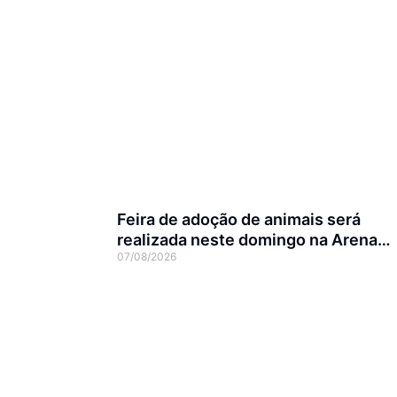
Feira de adoção de animais será
realizada neste domingo na Arena
07/08/2026
Joinville