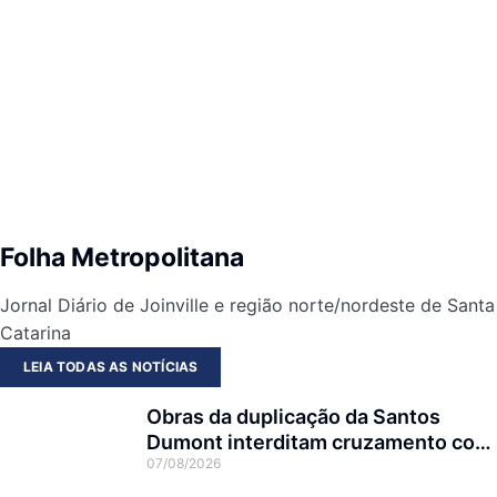
Folha Metropolitana
Jornal Diário de Joinville e região norte/nordeste de Santa
Catarina
LEIA TODAS AS NOTÍCIAS
Obras da duplicação da Santos
Dumont interditam cruzamento com
07/08/2026
a rua Otto Nass