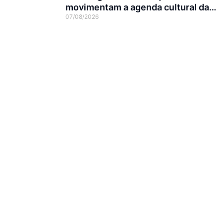
movimentam a agenda cultural da
07/08/2026
semana em Joinville