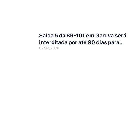
Saída 5 da BR-101 em Garuva será
interditada por até 90 dias para
07/08/2026
obras