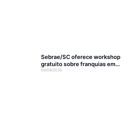
Sebrae/SC oferece workshop
gratuito sobre franquias em
06/08/2026
Joinville