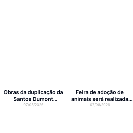
Obras da duplicação da
Feira de adoção de
Santos Dumont
animais será realizada
07/08/2026
07/08/2026
interditam cruzamento
neste domingo na Arena
com a rua Otto Nass
Joinville