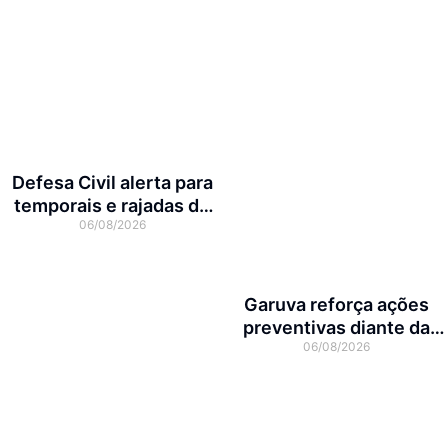
Defesa Civil alerta para
temporais e rajadas de
06/08/2026
vento de até 70 km/h em
Joinville
Garuva reforça ações
preventivas diante da
06/08/2026
previsão de atuação do El
Niño