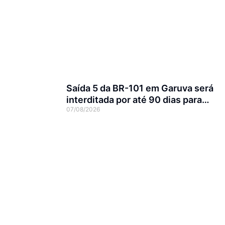
Saída 5 da BR-101 em Garuva será
interditada por até 90 dias para
07/08/2026
obras