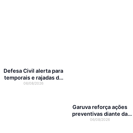
Defesa Civil alerta para
temporais e rajadas de
06/08/2026
vento de até 70 km/h em
Joinville
Garuva reforça ações
preventivas diante da
06/08/2026
previsão de atuação do El
Niño