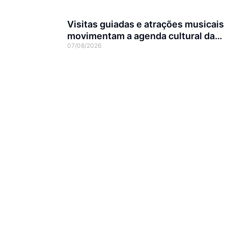
Visitas guiadas e atrações musicais
movimentam a agenda cultural da
07/08/2026
semana em Joinville