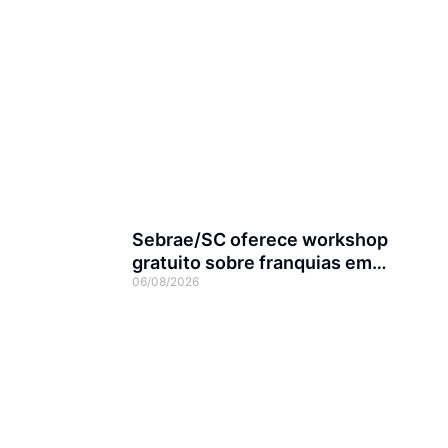
Sebrae/SC oferece workshop
gratuito sobre franquias em
06/08/2026
Joinville