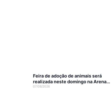
Feira de adoção de animais será
realizada neste domingo na Arena
07/08/2026
Joinville