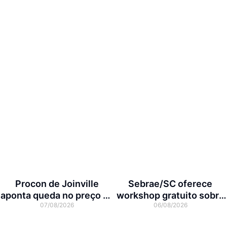
Procon de Joinville
Sebrae/SC oferece
aponta queda no preço da
workshop gratuito sobre
07/08/2026
06/08/2026
cesta básica em agosto
franquias em Joinville