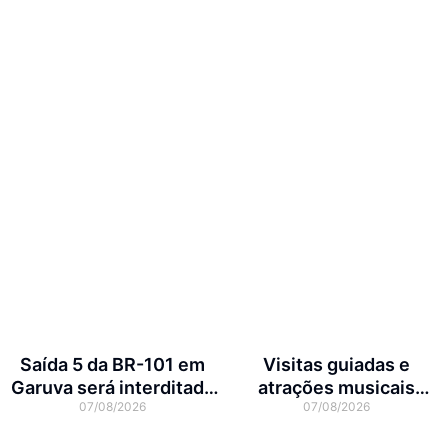
Saída 5 da BR-101 em
Visitas guiadas e
Garuva será interditada
atrações musicais
07/08/2026
07/08/2026
por até 90 dias para obras
movimentam a agenda
cultural da semana em