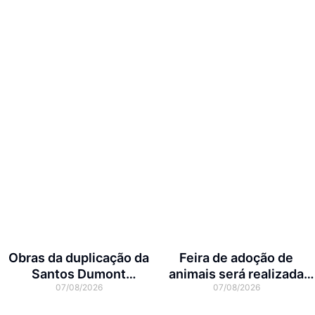
Obras da duplicação da
Feira de adoção de
Santos Dumont
animais será realizada
07/08/2026
07/08/2026
interditam cruzamento
neste domingo na Arena
com a rua Otto Nass
Joinville