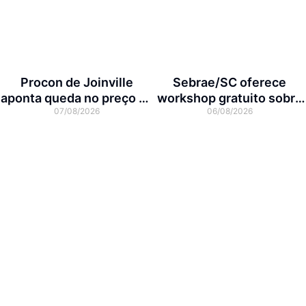
Procon de Joinville
Sebrae/SC oferece
aponta queda no preço da
workshop gratuito sobre
07/08/2026
06/08/2026
cesta básica em agosto
franquias em Joinville