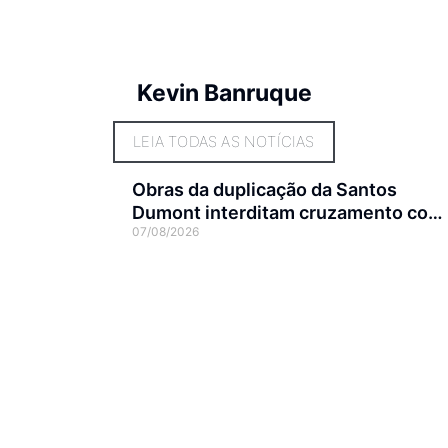
Kevin Banruque
LEIA TODAS AS NOTÍCIAS
Obras da duplicação da Santos
Dumont interditam cruzamento com
07/08/2026
a rua Otto Nass