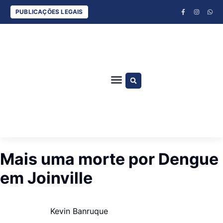
PUBLICAÇÕES LEGAIS
ESPORTES COM BANANA E DUDU SILVA
CLÁUDIO LOETZ
JURA ARRUDA
Mais uma morte por Dengue
em Joinville
Kevin Banruque