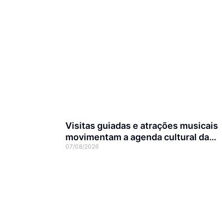
Visitas guiadas e atrações musicais
movimentam a agenda cultural da
07/08/2026
semana em Joinville