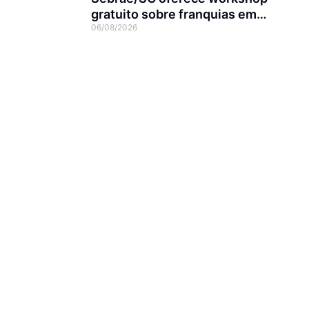
gratuito sobre franquias em
06/08/2026
Joinville