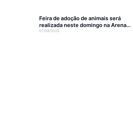
Feira de adoção de animais será
realizada neste domingo na Arena
07/08/2026
Joinville