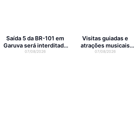
Saída 5 da BR-101 em
Visitas guiadas e
Garuva será interditada
atrações musicais
07/08/2026
07/08/2026
por até 90 dias para obras
movimentam a agenda
cultural da semana em
Joinville