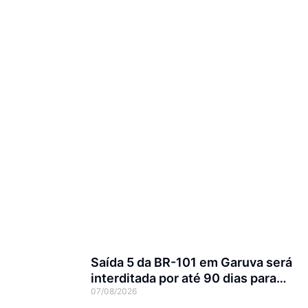
Saída 5 da BR-101 em Garuva será
interditada por até 90 dias para
07/08/2026
obras