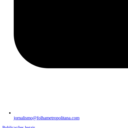
jornalismo@folhametropolitana.com
Publicações legais