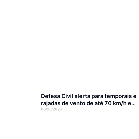
Defesa Civil alerta para temporais e
rajadas de vento de até 70 km/h em
06/08/2026
Joinville