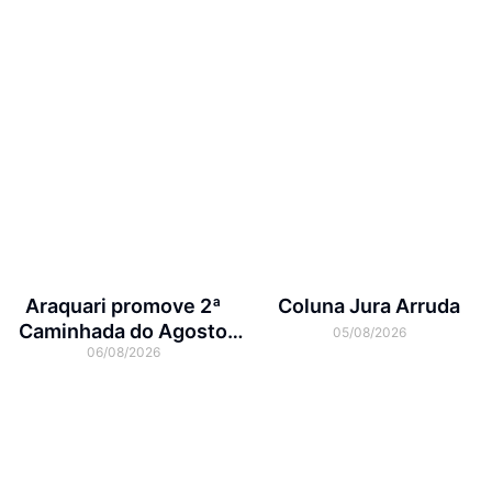
Araquari promove 2ª
Coluna Jura Arruda
Caminhada do Agosto
05/08/2026
06/08/2026
Lilás no dia 7 de agosto