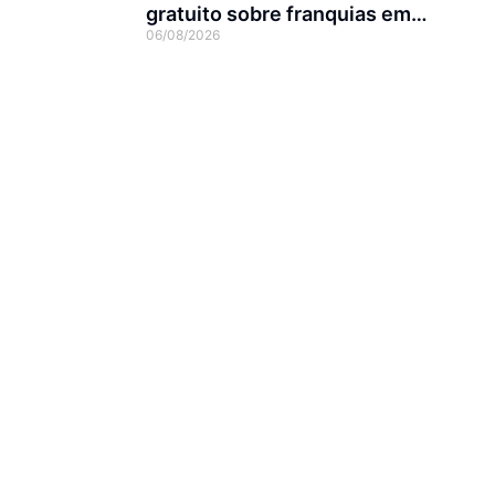
gratuito sobre franquias em
06/08/2026
Joinville