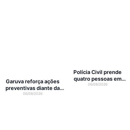
Polícia Civil prende
quatro pessoas em
Garuva reforça ações
06/08/2026
operação contra tráfico
preventivas diante da
de animais silvestres
06/08/2026
previsão de atuação do El
Niño