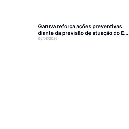
Garuva reforça ações preventivas
diante da previsão de atuação do El
06/08/2026
Niño