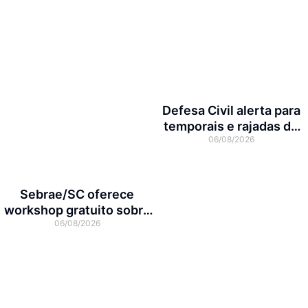
Defesa Civil alerta para
temporais e rajadas de
06/08/2026
vento de até 70 km/h em
Joinville
Sebrae/SC oferece
workshop gratuito sobre
06/08/2026
franquias em Joinville