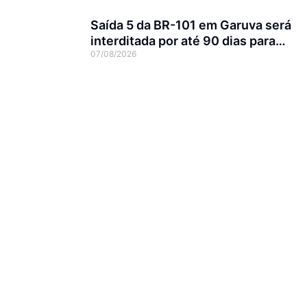
Saída 5 da BR-101 em Garuva será
interditada por até 90 dias para
07/08/2026
obras