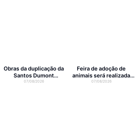
Obras da duplicação da
Feira de adoção de
Santos Dumont
animais será realizada
07/08/2026
07/08/2026
interditam cruzamento
neste domingo na Arena
com a rua Otto Nass
Joinville