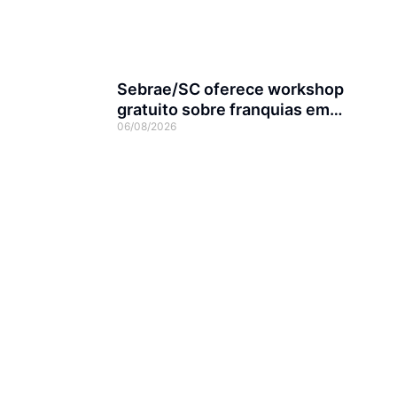
Sebrae/SC oferece workshop
gratuito sobre franquias em
06/08/2026
Joinville