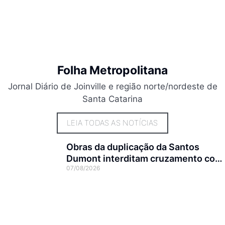
Folha Metropolitana
Jornal Diário de Joinville e região norte/nordeste de
Santa Catarina
LEIA TODAS AS NOTÍCIAS
Obras da duplicação da Santos
Dumont interditam cruzamento com
07/08/2026
a rua Otto Nass