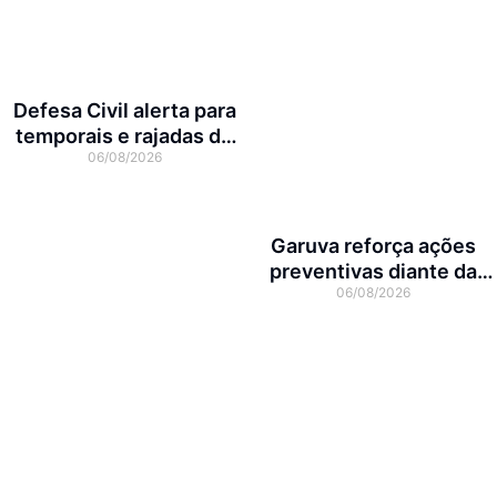
Defesa Civil alerta para
temporais e rajadas de
06/08/2026
vento de até 70 km/h em
Joinville
Garuva reforça ações
preventivas diante da
06/08/2026
previsão de atuação do El
Niño