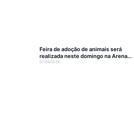
Feira de adoção de animais será
realizada neste domingo na Arena
07/08/2026
Joinville