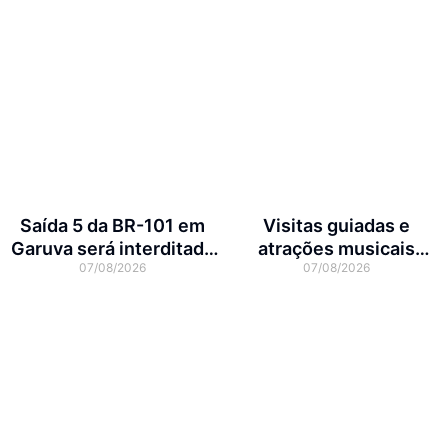
Saída 5 da BR-101 em
Visitas guiadas e
Garuva será interditada
atrações musicais
07/08/2026
07/08/2026
por até 90 dias para obras
movimentam a agenda
cultural da semana em
Joinville