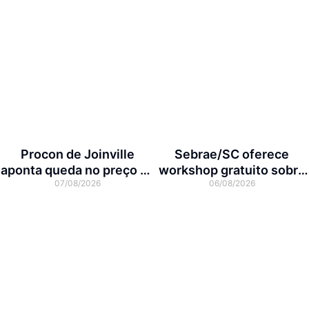
Procon de Joinville
Sebrae/SC oferece
aponta queda no preço da
workshop gratuito sobre
07/08/2026
06/08/2026
cesta básica em agosto
franquias em Joinville