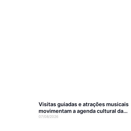
Visitas guiadas e atrações musicais
movimentam a agenda cultural da
07/08/2026
semana em Joinville