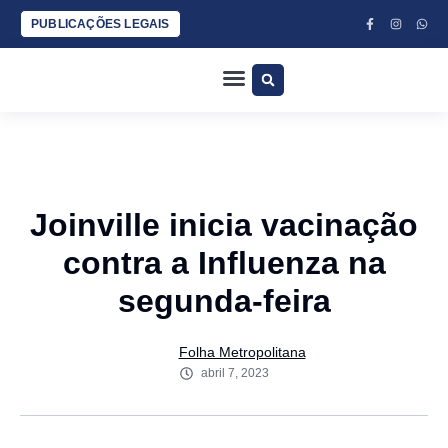
PUBLICAÇÕES LEGAIS
ESPORTES COM BANANA E DUDU SILVA
CLÁUDIO LOETZ
JURA ARRUDA
Joinville inicia vacinação
contra a Influenza na
segunda-feira
Folha Metropolitana
abril 7, 2023