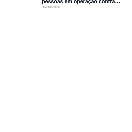
pessoas em operação contra
06/08/2026
tráfico de animais silvestres