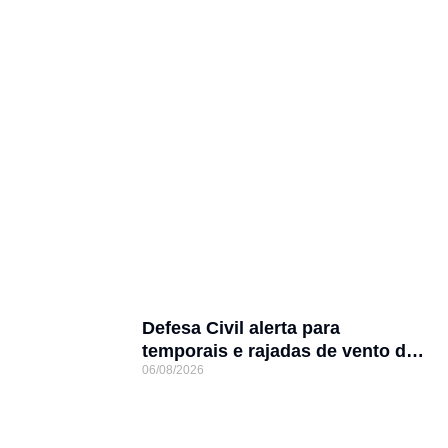
Defesa Civil alerta para
temporais e rajadas de vento de
06/08/2026
até 70 km/h em Joinville