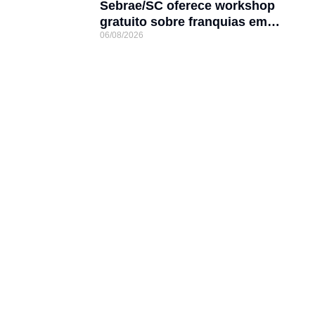
Sebrae/SC oferece workshop
gratuito sobre franquias em
06/08/2026
Joinville