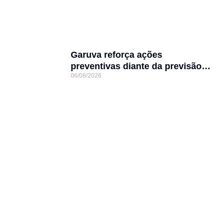
Garuva reforça ações
preventivas diante da previsão
06/08/2026
de atuação do El Niño