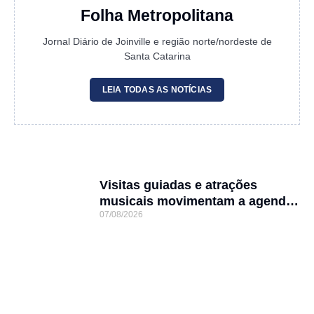
Folha Metropolitana
Jornal Diário de Joinville e região norte/nordeste de
Santa Catarina
LEIA TODAS AS NOTÍCIAS
Visitas guiadas e atrações
musicais movimentam a agenda
07/08/2026
cultural da semana em Joinville