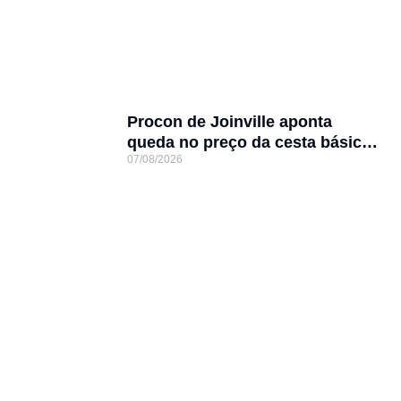
Procon de Joinville aponta
queda no preço da cesta básica
07/08/2026
em agosto