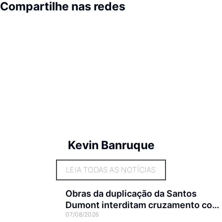
Compartilhe nas redes
Kevin Banruque
LEIA TODAS AS NOTÍCIAS
Obras da duplicação da Santos
Dumont interditam cruzamento com
07/08/2026
a rua Otto Nass