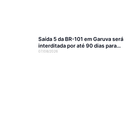
Saída 5 da BR-101 em Garuva será
interditada por até 90 dias para
07/08/2026
obras