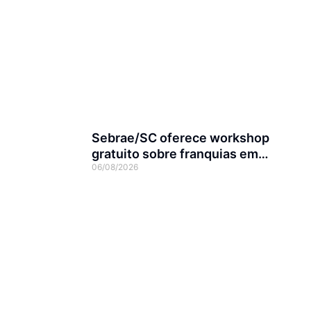
Sebrae/SC oferece workshop
gratuito sobre franquias em
06/08/2026
Joinville