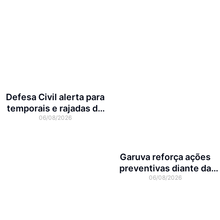
Defesa Civil alerta para
temporais e rajadas de
06/08/2026
vento de até 70 km/h em
Joinville
Garuva reforça ações
preventivas diante da
06/08/2026
previsão de atuação do El
Niño