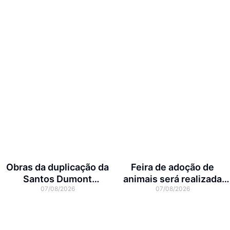
Obras da duplicação da
Feira de adoção de
Santos Dumont
animais será realizada
07/08/2026
07/08/2026
interditam cruzamento
neste domingo na Arena
com a rua Otto Nass
Joinville