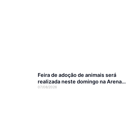
Feira de adoção de animais será
realizada neste domingo na Arena
07/08/2026
Joinville