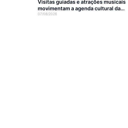
Visitas guiadas e atrações musicais
movimentam a agenda cultural da
07/08/2026
semana em Joinville