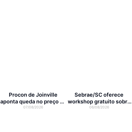
Procon de Joinville
Sebrae/SC oferece
aponta queda no preço da
workshop gratuito sobre
07/08/2026
06/08/2026
cesta básica em agosto
franquias em Joinville