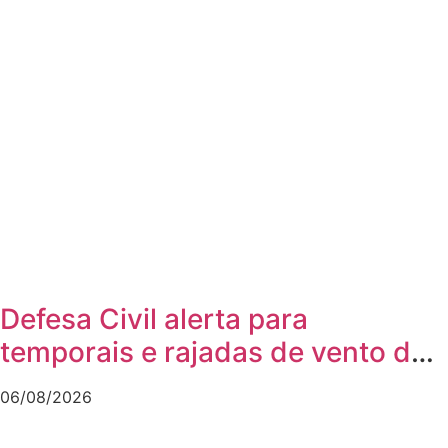
Defesa Civil alerta para
temporais e rajadas de vento de
até 70 km/h em Joinville
06/08/2026