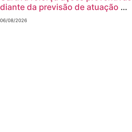
diante da previsão de atuação do
El Niño
06/08/2026