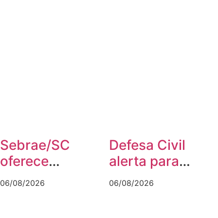
Sebrae/SC
Defesa Civil
oferece
alerta para
workshop
temporais e
06/08/2026
06/08/2026
gratuito sobre
rajadas de vento
franquias em
de até 70 km/h