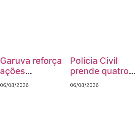
Joinville
em Joinville
Garuva reforça
Polícia Civil
ações
prende quatro
preventivas
pessoas em
06/08/2026
06/08/2026
diante da
operação contra
previsão de
tráfico de
atuação do El
animais
Niño
silvestres