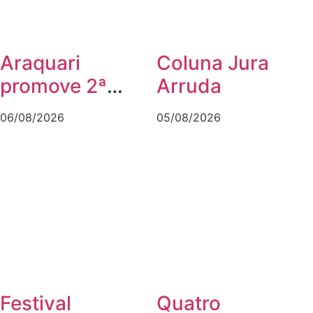
Araquari
Coluna Jura
promove 2ª
Arruda
Caminhada do
06/08/2026
05/08/2026
Agosto Lilás no
dia 7 de agosto
Festival
Quatro