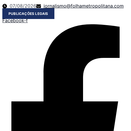
Ir
07/08/2026
jornalismo@folhametropolitana.com
para
PUBLICAÇÕES LEGAIS
o
Facebook-f
conteúdo