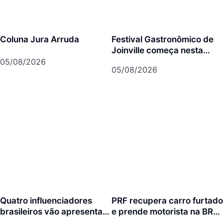
Coluna Jura Arruda
Festival Gastronômico de
Joinville começa nesta
quarta-feira com menus
05/08/2026
05/08/2026
exclusivos em 17
restaurantes
Quatro influenciadores
PRF recupera carro furtado
brasileiros vão apresentar
e prende motorista na BR-
Joinville para mais de 3
101 em Joinville