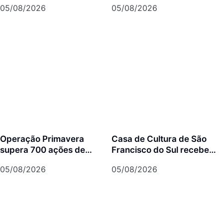
05/08/2026
05/08/2026
milhões de seguidores
Operação Primavera
Casa de Cultura de São
supera 700 ações de
Francisco do Sul recebe
prevenção em São
concertos gratuitos do
05/08/2026
05/08/2026
Francisco do Sul
projeto Os Bachianos