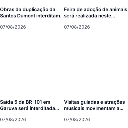
Obras da duplicação da
Feira de adoção de animais
Santos Dumont interditam
será realizada neste
cruzamento com a rua Otto
domingo na Arena Joinville
07/08/2026
07/08/2026
Nass
Saída 5 da BR-101 em
Visitas guiadas e atrações
Garuva será interditada
musicais movimentam a
por até 90 dias para obras
agenda cultural da semana
07/08/2026
07/08/2026
em Joinville