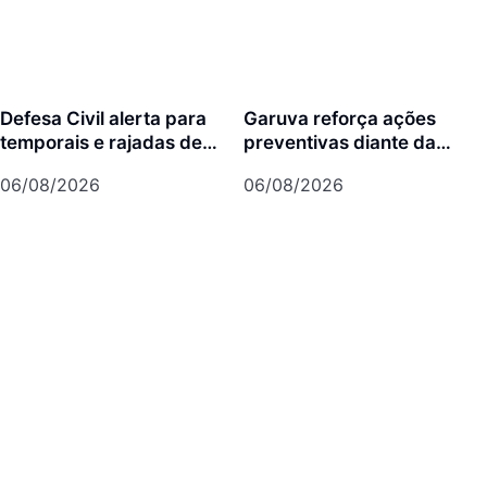
Defesa Civil alerta para
Garuva reforça ações
temporais e rajadas de
preventivas diante da
vento de até 70 km/h em
previsão de atuação do El
06/08/2026
06/08/2026
Joinville
Niño