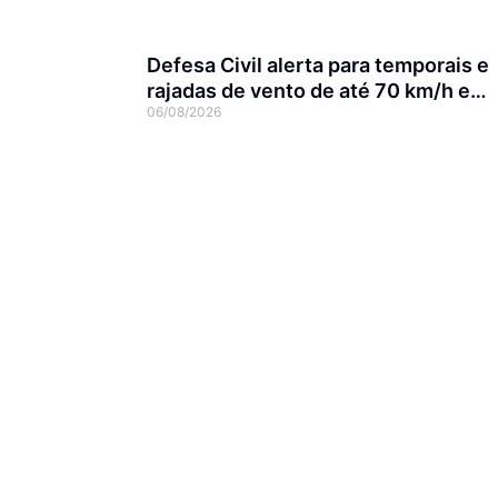
Defesa Civil alerta para temporais e
rajadas de vento de até 70 km/h em
06/08/2026
Joinville