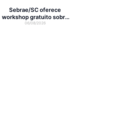
Sebrae/SC oferece
workshop gratuito sobre
06/08/2026
franquias em Joinville