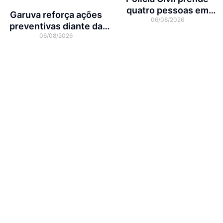
quatro pessoas em
Garuva reforça ações
06/08/2026
operação contra tráfico
preventivas diante da
de animais silvestres
06/08/2026
previsão de atuação do El
Niño