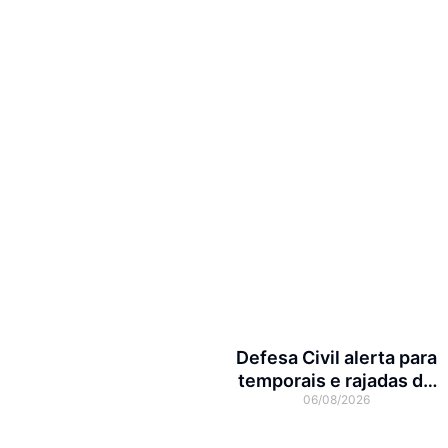
Defesa Civil alerta para
temporais e rajadas de
06/08/2026
vento de até 70 km/h em
Joinville