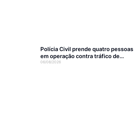
Polícia Civil prende quatro pessoas
em operação contra tráfico de
06/08/2026
animais silvestres