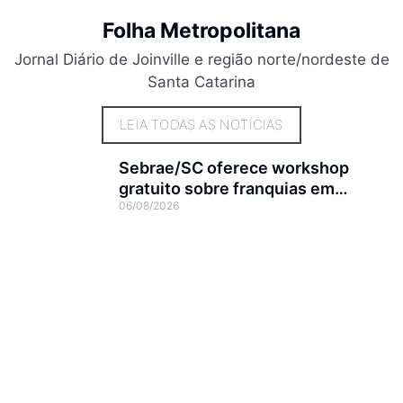
Folha Metropolitana
Jornal Diário de Joinville e região norte/nordeste de
Santa Catarina
LEIA TODAS AS NOTÍCIAS
Sebrae/SC oferece workshop
gratuito sobre franquias em
06/08/2026
Joinville