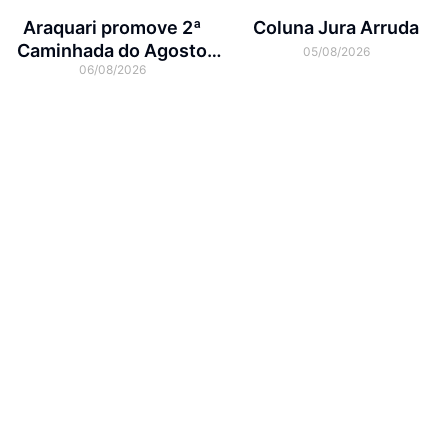
Araquari promove 2ª
Coluna Jura Arruda
Caminhada do Agosto
05/08/2026
06/08/2026
Lilás no dia 7 de agosto