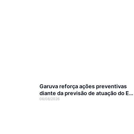
Garuva reforça ações preventivas
diante da previsão de atuação do El
06/08/2026
Niño