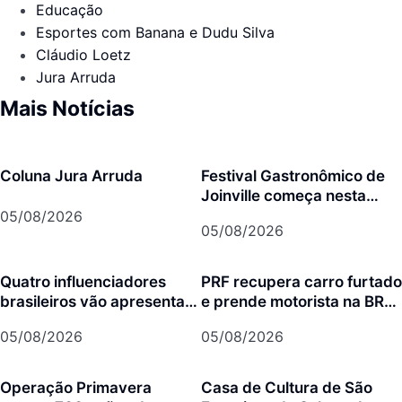
Educação
Esportes com Banana e Dudu Silva
Cláudio Loetz
Jura Arruda
Mais Notícias
Coluna Jura Arruda
Festival Gastronômico de
Joinville começa nesta
quarta-feira com menus
05/08/2026
05/08/2026
exclusivos em 17
restaurantes
Quatro influenciadores
PRF recupera carro furtado
brasileiros vão apresentar
e prende motorista na BR-
Joinville para mais de 3
101 em Joinville
05/08/2026
05/08/2026
milhões de seguidores
Operação Primavera
Casa de Cultura de São