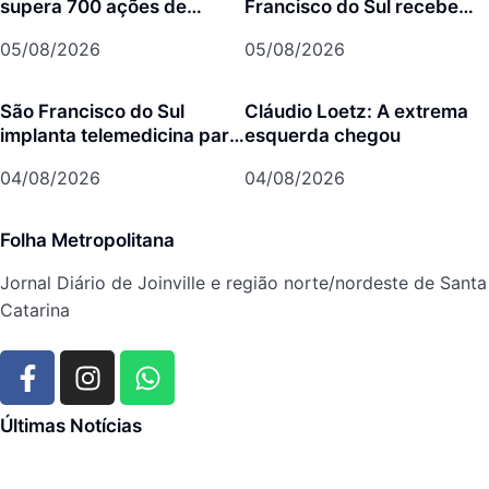
supera 700 ações de
Francisco do Sul recebe
prevenção em São
concertos gratuitos do
05/08/2026
05/08/2026
Francisco do Sul
projeto Os Bachianos
São Francisco do Sul
Cláudio Loetz: A extrema
implanta telemedicina para
esquerda chegou
ampliar atendimento pelo
04/08/2026
04/08/2026
SUS
Folha Metropolitana
Jornal Diário de Joinville e região norte/nordeste de Santa
Catarina
Últimas Notícias